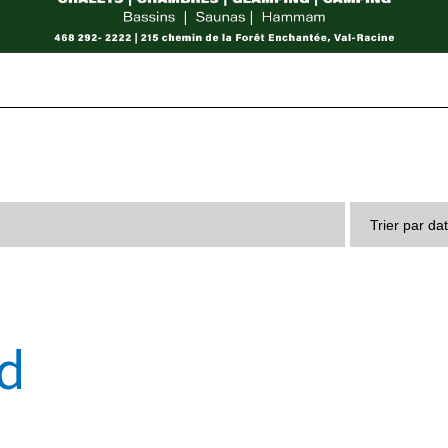
Trier par da
d