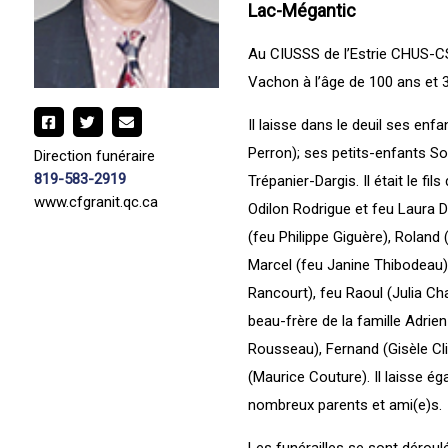
Lac-Mégantic
Au CIUSSS de l’Estrie CHUS-CS
Vachon à l’âge de 100 ans et 3 
Il laisse dans le deuil ses enf
Perron); ses petits-enfants Son
Direction funéraire
819-583-2919
Trépanier-Dargis. Il était le f
www.cfgranit.qc.ca
Odilon Rodrigue et feu Laura 
(feu Philippe Giguère), Roland 
Marcel (feu Janine Thibodeau),
Rancourt), feu Raoul (Julia Cha
beau-frère de la famille Adrie
Rousseau), Fernand (Gisèle Cli
(Maurice Couture). Il laisse é
nombreux parents et ami(e)s.
Les funérailles se sont déroulé