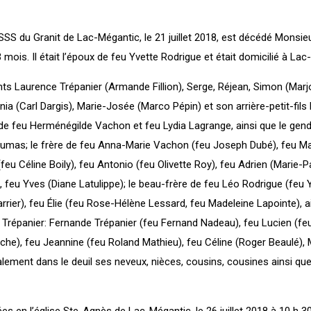
SS du Granit de Lac-Mégantic, le 21 juillet 2018, est décédé Monsi
mois. Il était l’époux de feu Yvette Rodrigue et était domicilié à Lac
ants Laurence Trépanier (Armande Fillion), Serge, Réjean, Simon (Marj
ia (Carl Dargis), Marie-Josée (Marco Pépin) et son arrière-petit-fils
ils de feu Herménégilde Vachon et feu Lydia Lagrange, ainsi que le gen
Dumas; le frère de feu Anna-Marie Vachon (feu Joseph Dubé), feu M
(feu Céline Boily), feu Antonio (feu Olivette Roy), feu Adrien (Marie-P
 feu Yves (Diane Latulippe); le beau-frère de feu Léo Rodrigue (feu
rrier), feu Élie (feu Rose-Hélène Lessard, feu Madeleine Lapointe), ai
n Trépanier: Fernande Trépanier (feu Fernand Nadeau), feu Lucien (feu
che), feu Jeannine (feu Roland Mathieu), feu Céline (Roger Beaulé), 
galement dans le deuil ses neveux, nièces, cousins, cousines ainsi qu
es en l’église Ste-Agnès de Lac-Mégantic, le 26 juillet 2018 à 10 h 30