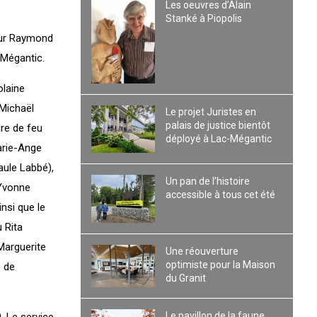
Les oeuvres d’Alain
Stanké à Piopolis
eur Raymond
-Mégantic.
olaine
 Michaël
Le projet Juristes en
palais de justice bientôt
dre de feu
déployé à Lac-Mégantic
arie-Ange
aule Labbé),
Un pan de l’histoire
 Yvonne
accessible à tous cet été
nsi que le
 Rita
Marguerite
Une réouverture
optimiste pour la Maison
e de
du Granit
Le pavillon de la faune
. Le service