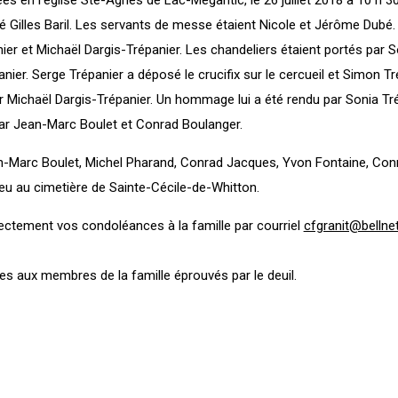
bé Gilles Baril. Les servants de messe étaient Nicole et Jérôme Dubé.
nier et Michaël Dargis-Trépanier. Les chandeliers étaient portés par S
ier. Serge Trépanier a déposé le crucifix sur le cercueil et Simon Tré
par Michaël Dargis-Trépanier. Un hommage lui a été rendu par Sonia Tr
par Jean-Marc Boulet et Conrad Boulanger.
ean-Marc Boulet, Michel Pharand, Conrad Jacques, Yvon Fontaine, Con
ieu au cimetière de Sainte-Cécile-de-Whitton.
rectement vos condoléances à la famille par courriel
cfgranit@bellne
s aux membres de la famille éprouvés par le deuil.