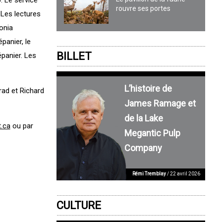
rouvre ses portes
 Les lectures
onia
panier, le
BILLET
épanier. Les
L’histoire de
rad et Richard
James Ramage et
de la Lake
t.ca
ou par
Megantic Pulp
Company
Rémi Tremblay
/ 22 avril 2026
CULTURE