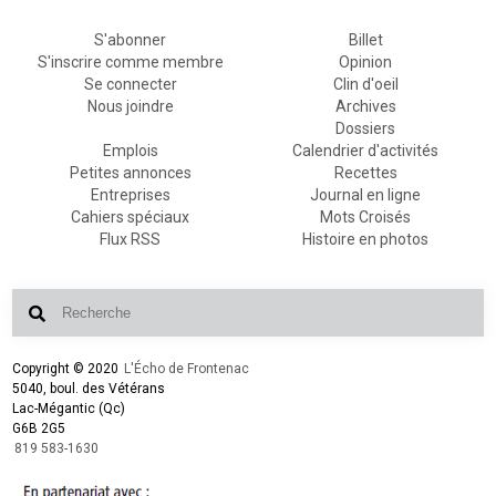
S'abonner
Billet
S'inscrire comme membre
Opinion
Se connecter
Clin d'oeil
Nous joindre
Archives
Dossiers
Emplois
Calendrier d'activités
Petites annonces
Recettes
Entreprises
Journal en ligne
Cahiers spéciaux
Mots Croisés
Flux RSS
Histoire en photos
Copyright © 2020
L'Écho de Frontenac
5040, boul. des Vétérans
Lac-Mégantic (Qc)
G6B 2G5
819 583-1630