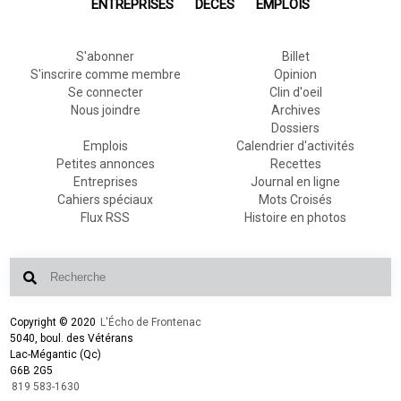
ENTREPRISES
DÉCÈS
EMPLOIS
S'abonner
Billet
S'inscrire comme membre
Opinion
Se connecter
Clin d'oeil
Nous joindre
Archives
Dossiers
Emplois
Calendrier d'activités
Petites annonces
Recettes
Entreprises
Journal en ligne
Cahiers spéciaux
Mots Croisés
Flux RSS
Histoire en photos
Copyright © 2020
L'Écho de Frontenac
5040, boul. des Vétérans
Lac-Mégantic (Qc)
G6B 2G5
819 583-1630