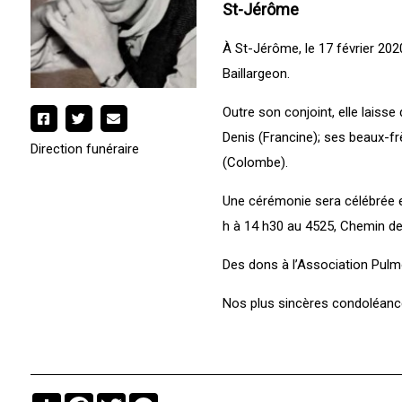
St-Jérôme
À St-Jérôme, le 17 février 20
Baillargeon.
Outre son conjoint, elle laisse 
Denis (Francine); ses beaux-fr
Direction funéraire
(Colombe).
Une cérémonie sera célébrée 
h à 14 h30 au 4525, Chemin de
Des dons à l’Association Pulm
Nos plus sincères condoléance
Partager
Facebook
Twitter
Messenger