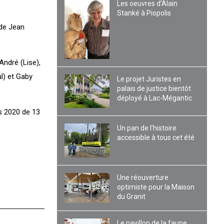
Les oeuvres d’Alain
Stanké à Piopolis
 de Jean
 André (Lise),
l) et Gaby
Le projet Juristes en
palais de justice bientôt
déployé à Lac-Mégantic
s 2020 de 13
Un pan de l’histoire
accessible à tous cet été
Une réouverture
optimiste pour la Maison
du Granit
Le pavillon de la faune