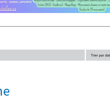
Trier par da
ne