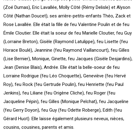
(Zoé Dumas), Eric Lavallée, Molly Côté (Rémy Delisle) et Alyson
Côté (Nathan Doucet); ses arrière-petits-enfants Théo, Zack et
Rose Lavallée. Elle était la fille de feu Valentine Poulin et de feu
Émile Cloutier. Elle était la soeur de feu Marielle Cloutier, feu Guy
(Lorraine Breton), Gisèle (Raymond Latulippe), feu Lisette (feu
Horace Boulé), Jeannine (feu Raymond Vaillancourt), feu Gilles
(Lise Bernier), Monique, Ginette, feu Jacques (Gisèle Desjardins),
Jean (Denise Blais), Andrée. Elle était la belle-soeur de feu
Lorraine Rodrigue (feu Léo Choquette), Geneviève (feu Hervé
Roy), feu Rock (feu Gertrude Poulin), feu Henriette (feu Paul
Jenkins), feu Liliane (feu Origène Cliche), feu Roger (feu
Jacqueline Pépin), feu Gilles (Monique Pelchat), feu Jacqueline
(feu Gerry Doyon), feu Guy (feu Odette Roberge), Edith (feu
Gérard Huot). Elle laisse également plusieurs neveux, nièces,
cousins, cousines, parents et amis.