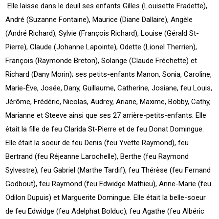
Elle laisse dans le deuil ses enfants Gilles (Louisette Fradette),
André (Suzanne Fontaine), Maurice (Diane Dallaire), Angèle
(André Richard), Sylvie (François Richard), Louise (Gérald St-
Pierre), Claude (Johanne Lapointe), Odette (Lionel Therrien),
François (Raymonde Breton), Solange (Claude Fréchette) et
Richard (Dany Morin); ses petits-enfants Manon, Sonia, Caroline,
Marie-Ève, Josée, Dany, Guillaume, Catherine, Josiane, feu Louis,
Jérôme, Frédéric, Nicolas, Audrey, Ariane, Maxime, Bobby, Cathy,
Marianne et Steeve ainsi que ses 27 arrière-petits-enfants. Elle
était la fille de feu Clarida St-Pierre et de feu Donat Domingue.
Elle était la soeur de feu Denis (feu Yvette Raymond), feu
Bertrand (feu Réjeanne Larochelle), Berthe (feu Raymond
Sylvestre), feu Gabriel (Marthe Tardif), feu Thérèse (feu Fernand
Godbout), feu Raymond (feu Edwidge Mathieu), Anne-Marie (feu
Odilon Dupuis) et Marguerite Domingue. Elle était la belle-soeur
de feu Edwidge (feu Adelphat Bolduc), feu Agathe (feu Albéric