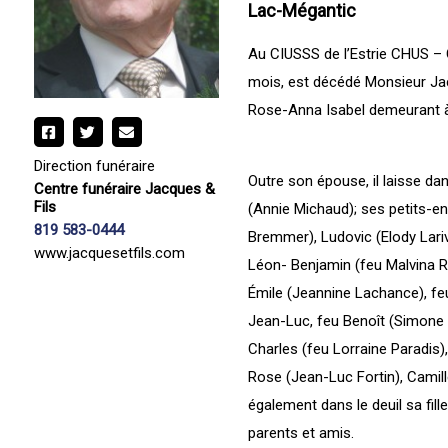
Lac-Mégantic
Au CIUSSS de l’Estrie CHUS – 
mois, est décédé Monsieur Jac
Rose-Anna Isabel demeurant à
Direction funéraire
Outre son épouse, il laisse da
Centre funéraire Jacques &
Fils
(Annie Michaud); ses petits-en
819 583-0444
Bremmer), Ludovic (Elody Lariviè
www.jacquesetfils.com
Léon- Benjamin (feu Malvina Roy
Émile (Jeannine Lachance), feu
Jean-Luc, feu Benoît (Simone Ba
Charles (feu Lorraine Paradis),
Rose (Jean-Luc Fortin), Camille
également dans le deuil sa fill
parents et amis.