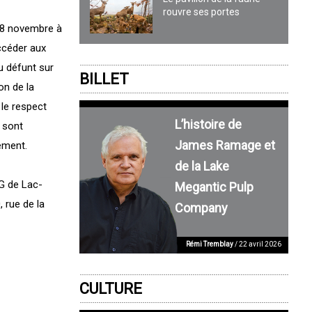
rouvre ses portes
28 novembre à
ccéder aux
du défunt sur
BILLET
on de la
le respect
L’histoire de
 sont
James Ramage et
rement.
de la Lake
G de Lac-
Megantic Pulp
 rue de la
Company
Rémi Tremblay
/ 22 avril 2026
CULTURE