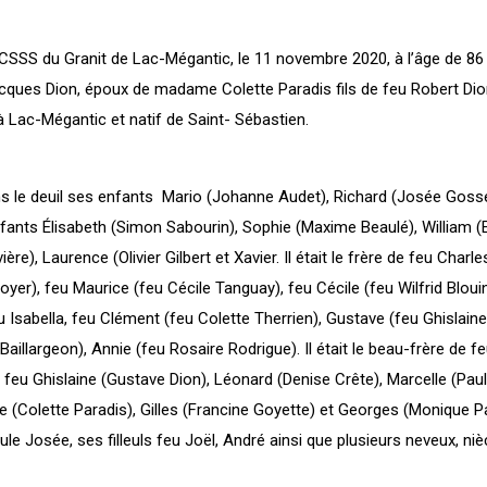
CSSS du Granit de Lac-Mégantic, le 11 novembre 2020, à l’âge de 86
ques Dion, époux de madame Colette Paradis fils de feu Robert Dio
 Lac-Mégantic et natif de Saint- Sébastien.
ns le deuil ses enfants Mario (Johanne Audet), Richard (Josée Gosse
fants Élisabeth (Simon Sabourin), Sophie (Maxime Beaulé), William (E
re), Laurence (Olivier Gilbert et Xavier. Il était le frère de feu Charl
er), feu Maurice (feu Cécile Tanguay), feu Cécile (feu Wilfrid Blouin
 Isabella, feu Clément (feu Colette Therrien), Gustave (feu Ghislaine
illargeon), Annie (feu Rosaire Rodrigue). Il était le beau-frère de f
 feu Ghislaine (Gustave Dion), Léonard (Denise Crête), Marcelle (Paul
 (Colette Paradis), Gilles (Francine Goyette) et Georges (Monique Par
eule Josée, ses filleuls feu Joël, André ainsi que plusieurs neveux, ni