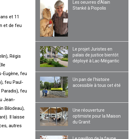
Les oeuvres d’Alain
Stanké à Piopolis
 ans et 11
n et de feu
Le projet Juristes en
palais de justice bientôt
lin), Régis
déployé à Lac-Mégantic
lle
es-Eugène, feu
Un pan de l’histoire
), feu Paul-
accessible à tous cet été
 Paradis), feu
eu Jean-
in Bilodeau),
Une réouverture
optimiste pour la Maison
é). Il laisse
du Granit
èces, autres
Le pavillon de la faune