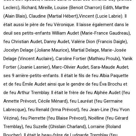
Leclerc), Richard, Mireille, Louise (Benoit Charron) Edith, Marthe
(Alain Blais), Claudine (Martial Hébert),Vincent (Lucie Labrie). Il
était aussi le père de feu Véronique. Il laisse également dans le
deuil ses petits-enfants William Audet (Marie-France Gaudreau),
feu Christian Audet, Danny Audet, Valérie Dion (Francis Daigle),
Jocelyn Delage (Joliane Maurice), Martial Delage, Marie-Josée
Delage (Vincent Auclaire), Caroline Fortier (Mathieu Proulx), Yanik
Fortier (Joanie Lasnier), Marc-Olivier Audet, Sara-Maude Audet;
ses 9 arrière-petits-enfants. Il était le fils de feu Albia Paquette
et de feu Émile Audet ainsi que le gendre de feu Éva Brochu et
de feu Arthur Tremblay. Il était le frère de feu Alphée Audet (feu
Annette Prévost, Cécile Ménard), feu Lauréat (feu Germaine
Labrecque), feu Renald (Irma Prévost), feu Jean-Line (feu Yvon
Vézina), feu Pierrette (feu Blaise Prévost), Noëlline (feu Gérard
Tremblay), feu Suzelle (Ghislain Charland), Lorraine (Roland
Boucher). Il était le beau-frère de Ludgarde Tremblay (feu