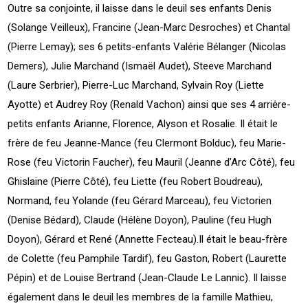
Outre sa conjointe, il laisse dans le deuil ses enfants Denis
(Solange Veilleux), Francine (Jean-Marc Desroches) et Chantal
(Pierre Lemay); ses 6 petits-enfants Valérie Bélanger (Nicolas
Demers), Julie Marchand (Ismaël Audet), Steeve Marchand
(Laure Serbrier), Pierre-Luc Marchand, Sylvain Roy (Liette
Ayotte) et Audrey Roy (Renald Vachon) ainsi que ses 4 arriėre-
petits enfants Arianne, Florence, Alyson et Rosalie. Il était le
frère de feu Jeanne-Mance (feu Clermont Bolduc), feu Marie-
Rose (feu Victorin Faucher), feu Mauril (Jeanne d’Arc Côté), feu
Ghislaine (Pierre Côté), feu Liette (feu Robert Boudreau),
Normand, feu Yolande (feu Gérard Marceau), feu Victorien
(Denise Bédard), Claude (Hélène Doyon), Pauline (feu Hugh
Doyon), Gérard et René (Annette Fecteau).Il était le beau-frère
de Colette (feu Pamphile Tardif), feu Gaston, Robert (Laurette
Pépin) et de Louise Bertrand (Jean-Claude Le Lannic). Il laisse
également dans le deuil les membres de la famille Mathieu,