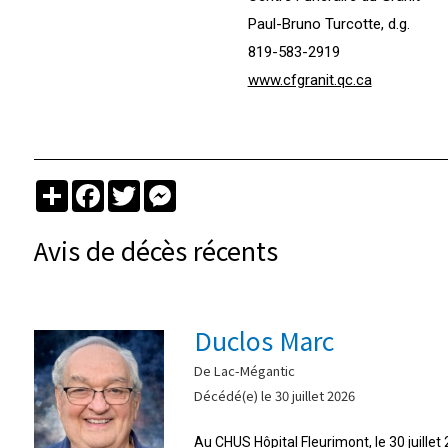
Paul-Bruno Turcotte, d.g.
819-583-2919
www.cfgranit.qc.ca
Partager
Facebook
Twitter
Messenger
Avis de décès récents
Duclos Marc
De Lac-Mégantic
Décédé(e) le 30 juillet 2026
Au CHUS Hôpital Fleurimont, le 30 juille