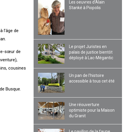
Les oeuvres d’Alain
Stanké à Piopolis
à l’âge de
an.
Le projet Juristes en
elle-sœur de
palais de justice bientôt
déployé à Lac-Mégantic
venture),
sins, cousines
Un pan de l’histoire
accessible à tous cet été
ude Busque.
Une réouverture
optimiste pour la Maison
du Granit
Le pavillon de la faune