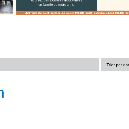
Trier par da
n