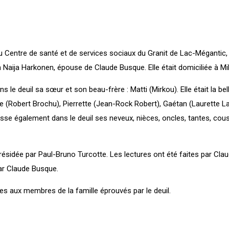
 Centre de santé et de services sociaux du Granit de Lac-Mégantic, 
Naija Harkonen, épouse de Claude Busque. Elle était domiciliée à Mil
ns le deuil sa sœur et son beau-frère : Matti (Mirkou). Elle était la b
e (Robert Brochu), Pierrette (Jean-Rock Robert), Gaétan (Laurette La
aisse également dans le deuil ses neveux, nièces, oncles, tantes, cou
ésidée par Paul-Bruno Turcotte. Les lectures ont été faites par Cla
ar Claude Busque.
s aux membres de la famille éprouvés par le deuil.