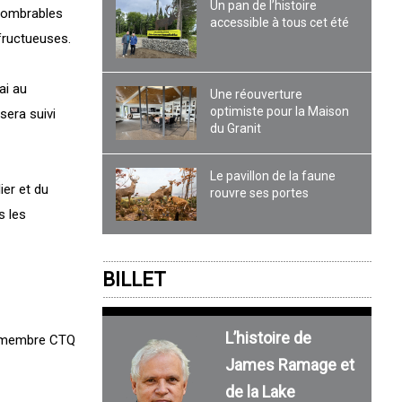
Un pan de l’histoire
nnombrables
accessible à tous cet été
 fructueuses.
ai au
Une réouverture
optimiste pour la Maison
sera suivi
du Granit
Le pavillon de la faune
ier et du
rouvre ses portes
s les
BILLET
L’histoire de
/membre CTQ
James Ramage et
de la Lake