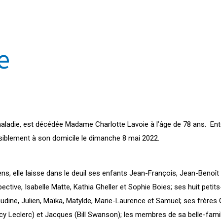
e
maladie, est décédée Madame Charlotte Lavoie à l’âge de 78 ans. En
paisiblement à son domicile le dimanche 8 mai 2022.
ns, elle laisse dans le deuil ses enfants Jean-François, Jean-Benoî
tive, Isabelle Matte, Kathia Gheller et Sophie Boies; ses huit petit
udine, Julien, Maïka, Matylde, Marie-Laurence et Samuel; ses frères
y Leclerc) et Jacques (Bill Swanson); les membres de sa belle-famil