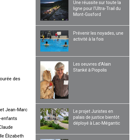
Une réussite sur toute la
ligne pour l’Ultra-Trail du
Mont-Gosford
Prévenir les noyades, une
activité à la fois
Les oeuvres d’Alain
Stanké à Piopolis
tourée des
t et Jean-Marc
Le projet Juristes en
palais de justice bientôt
s-enfants
déployé à Lac-Mégantic
 Claude
le Élizabeth