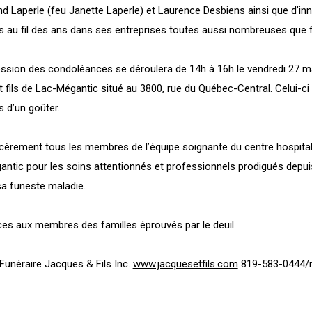
nd Laperle (feu Janette Laperle) et Laurence Desbiens ainsi que d’i
s au fil des ans dans ses entreprises toutes aussi nombreuses que
ssion des condoléances se déroulera de 14h à 16h le vendredi 27 m
fils de Lac-Mégantic situé au 3800, rue du Québec-Central. Celui-ci 
is d’un goûter.
ncèrement tous les membres de l’équipe soignante du centre hospital
antic pour les soins attentionnés et professionnels prodigués depui
a funeste maladie.
es aux membres des familles éprouvés par le deuil.
Funéraire Jacques & Fils Inc.
www.jacquesetfils.com
819-583-0444