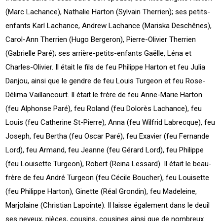
(Marc Lachance), Nathalie Harton (Sylvain Therrien); ses petits-
enfants Karl Lachance, Andrew Lachance (Mariska Deschênes),
Carol-Ann Therrien (Hugo Bergeron), Pierre-Olivier Therrien
(Gabrielle Paré); ses arrière-petits-enfants Gaëlle, Léna et
Charles-Olivier. Il était le fils de feu Philippe Harton et feu Julia
Danjou, ainsi que le gendre de feu Louis Turgeon et feu Rose-
Délima Vaillancourt. Il était le frère de feu Anne-Marie Harton
(feu Alphonse Paré), feu Roland (feu Dolorès Lachance), feu
Louis (feu Catherine St-Pierre), Anna (feu Wilfrid Labrecque), feu
Joseph, feu Bertha (feu Oscar Paré), feu Exavier (feu Fernande
Lord), feu Armand, feu Jeanne (feu Gérard Lord), feu Philippe
(feu Louisette Turgeon), Robert (Reina Lessard). Il était le beau-
frère de feu André Turgeon (feu Cécile Boucher), feu Louisette
(feu Philippe Harton), Ginette (Réal Grondin), feu Madeleine,
Marjolaine (Christian Lapointe). Il laisse également dans le deuil
ses neveux, nièces, cousins, cousines ainsi que de nombreux