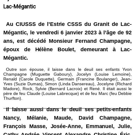
Lac-Mégantic
Au CIUSSS de l’Estrie CSSS du Granit de Lac-
Mégantic, le vendredi 6 janvier 2023 à l’âge de 92
ans, est décédé Monsieur Fernand Champagne,
époux de Hélène Boulet, demeurant à Lac-
Mégantic.
Outre son épouse, il laisse dans le deuil ses enfants Yvon
Champagne (Muguette Gaboury), Jocelyn (Louise Lemoine),
Renald (Carole Duquette), Germain (Francine Boulanger), Jean-
Yves (Suzie Dumas), Simon (Linda Dansereau), Jocelyne (Richard
Madore), Rock, Sylvie (Bernard Lacroix) et René. Il était aussi le
père de feu Claude (Louise Labrecque) et de feu Marc (feu Debbie
Thurfton).
Il laisse aussi dans le deuil ses petits-enfants
Nancy, Mélanie, Maude, David Champagne,
François Masse, Josée-Anne, Emmanuel, Julie,
Cathy, Andrée, Vincent, Alexandre, Christine, Éric,