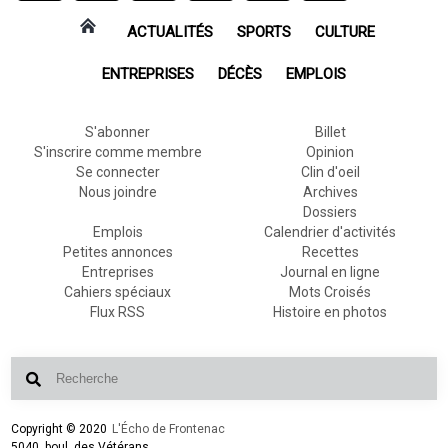
ACTUALITÉS
SPORTS
CULTURE
ENTREPRISES
DÉCÈS
EMPLOIS
S'abonner
Billet
S'inscrire comme membre
Opinion
Se connecter
Clin d'oeil
Nous joindre
Archives
Dossiers
Emplois
Calendrier d'activités
Petites annonces
Recettes
Entreprises
Journal en ligne
Cahiers spéciaux
Mots Croisés
Flux RSS
Histoire en photos
Copyright © 2020
L'Écho de Frontenac
5040, boul. des Vétérans