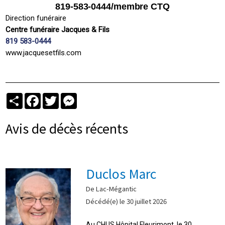
819-583-0444/membre CTQ
Direction funéraire
Centre funéraire Jacques & Fils
819 583-0444
www.jacquesetfils.com
Partager
Facebook
Twitter
Messenger
Avis de décès récents
Duclos Marc
De Lac-Mégantic
Décédé(e) le 30 juillet 2026
Au CHUS Hôpital Fleurimont, le 30