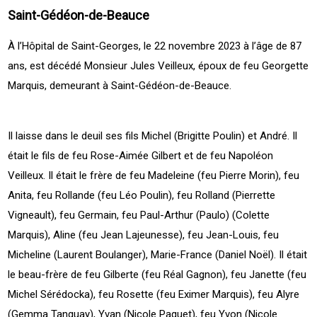
Saint-Gédéon-de-Beauce
À l’Hôpital de Saint-Georges, le 22 novembre 2023 à l’âge de 87
ans, est décédé Monsieur Jules Veilleux, époux de feu Georgette
Marquis, demeurant à Saint-Gédéon-de-Beauce.
Il laisse dans le deuil ses fils Michel (Brigitte Poulin) et André. Il
était le fils de feu Rose-Aimée Gilbert et de feu Napoléon
Veilleux. Il était le frère de feu Madeleine (feu Pierre Morin), feu
Anita, feu Rollande (feu Léo Poulin), feu Rolland (Pierrette
Vigneault), feu Germain, feu Paul-Arthur (Paulo) (Colette
Marquis), Aline (feu Jean Lajeunesse), feu Jean-Louis, feu
Micheline (Laurent Boulanger), Marie-France (Daniel Noël). Il était
le beau-frère de feu Gilberte (feu Réal Gagnon), feu Janette (feu
Michel Sérédocka), feu Rosette (feu Eximer Marquis), feu Alyre
(Gemma Tanguay), Yvan (Nicole Paquet), feu Yvon (Nicole