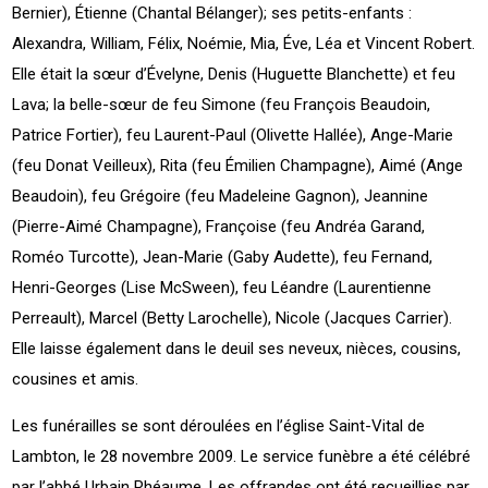
Bernier), Étienne (Chantal Bélanger); ses petits-enfants :
Alexandra, William, Félix, Noémie, Mia, Éve, Léa et Vincent Robert.
Elle était la sœur d’Évelyne, Denis (Huguette Blanchette) et feu
Lava; la belle-sœur de feu Simone (feu François Beaudoin,
Patrice Fortier), feu Laurent-Paul (Olivette Hallée), Ange-Marie
(feu Donat Veilleux), Rita (feu Émilien Champagne), Aimé (Ange
Beaudoin), feu Grégoire (feu Madeleine Gagnon), Jeannine
(Pierre-Aimé Champagne), Françoise (feu Andréa Garand,
Roméo Turcotte), Jean-Marie (Gaby Audette), feu Fernand,
Henri-Georges (Lise McSween), feu Léandre (Laurentienne
Perreault), Marcel (Betty Larochelle), Nicole (Jacques Carrier).
Elle laisse également dans le deuil ses neveux, nièces, cousins,
cousines et amis.
Les funérailles se sont déroulées en l’église Saint-Vital de
Lambton, le 28 novembre 2009. Le service funèbre a été célébré
par l’abbé Urbain Rhéaume. Les offrandes ont été recueillies par