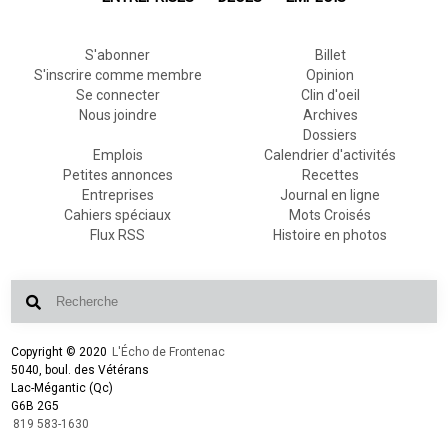
S'abonner
Billet
S'inscrire comme membre
Opinion
Se connecter
Clin d'oeil
Nous joindre
Archives
Dossiers
Emplois
Calendrier d'activités
Petites annonces
Recettes
Entreprises
Journal en ligne
Cahiers spéciaux
Mots Croisés
Flux RSS
Histoire en photos
Copyright © 2020
L'Écho de Frontenac
5040, boul. des Vétérans
Lac-Mégantic (Qc)
G6B 2G5
819 583-1630