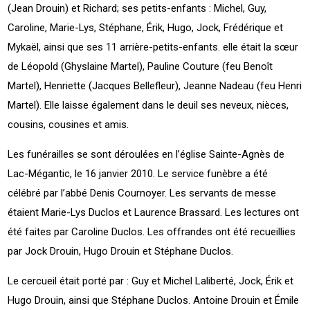
(Jean Drouin) et Richard; ses petits-enfants : Michel, Guy,
Caroline, Marie-Lys, Stéphane, Érik, Hugo, Jock, Frédérique et
Mykaël, ainsi que ses 11 arrière-petits-enfants. elle était la sœur
de Léopold (Ghyslaine Martel), Pauline Couture (feu Benoît
Martel), Henriette (Jacques Bellefleur), Jeanne Nadeau (feu Henri
Martel). Elle laisse également dans le deuil ses neveux, nièces,
cousins, cousines et amis.
Les funérailles se sont déroulées en l’église Sainte-Agnès de
Lac-Mégantic, le 16 janvier 2010. Le service funèbre a été
célébré par l’abbé Denis Cournoyer. Les servants de messe
étaient Marie-Lys Duclos et Laurence Brassard. Les lectures ont
été faites par Caroline Duclos. Les offrandes ont été recueillies
par Jock Drouin, Hugo Drouin et Stéphane Duclos.
Le cercueil était porté par : Guy et Michel Laliberté, Jock, Érik et
Hugo Drouin, ainsi que Stéphane Duclos. Antoine Drouin et Émile