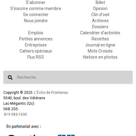
S'abonner
Billet
S'inscrire comme membre
Opinion
Se connecter
Clin d'oeil
Nous joindre
Archives
Dossiers
Emplois
Calendrier d'activités
Petites annonces
Recettes
Entreprises
Journal en ligne
Cahiers spéciaux
Mots Croisés
Flux RSS
Histoire en photos
Copyright © 2020
L'Écho de Frontenac
5040, boul. des Vétérans
Lac-Mégantic (Qc)
G6B 2G5
819 583-1630