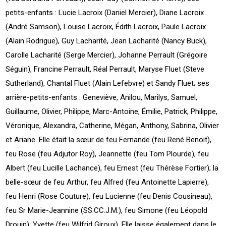
petits-enfants : Lucie Lacroix (Daniel Mercier), Diane Lacroix
(André Samson), Louise Lacroix, Édith Lacroix, Paule Lacroix
(Alain Rodrigue), Guy Lacharité, Jean Lacharité (Nancy Buck),
Carolle Lacharité (Serge Mercier), Johanne Perrault (Grégoire
Séguin), Francine Perrault, Réal Perrault, Maryse Fluet (Steve
Sutherland), Chantal Fluet (Alain Lefebvre) et Sandy Fluet; ses
arrière-petits-enfants : Geneviève, Anilou, Marilys, Samuel,
Guillaume, Olivier, Philippe, Marc-Antoine, Émilie, Patrick, Philippe,
Véronique, Alexandra, Catherine, Mégan, Anthony, Sabrina, Olivier
et Ariane. Elle était la sœur de feu Fernande (feu René Benoit),
feu Rose (feu Adjutor Roy), Jeannette (feu Tom Plourde), feu
Albert (feu Lucille Lachance), feu Ernest (feu Thérèse Fortier); la
belle-sœur de feu Arthur, feu Alfred (feu Antoinette Lapierre),
feu Henri (Rose Couture), feu Lucienne (feu Denis Cousineau),
feu Sr Marie-Jeannine (SS.CC.J.M.), feu Simone (feu Léopold
Drouin), Yvette (feu Wilfrid Giroux). Elle laisse également dans le