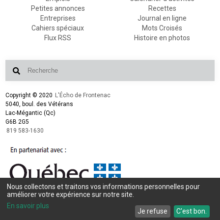
Petites annonces
Recettes
Entreprises
Journal en ligne
Cahiers spéciaux
Mots Croisés
Flux RSS
Histoire en photos
Copyright © 2020
L'Écho de Frontenac
5040, boul. des Vétérans
Lac-Mégantic (Qc)
G6B 2G5
819 583-1630
Nous collectons et traitons vos informations personnelles pour
Conception et design :
L'Écho de Frontenac
améliorer votre expérience sur notre site.
Intégration et programmation :
LogiACTION
En savoir plus
Je refuse
C'est bon.