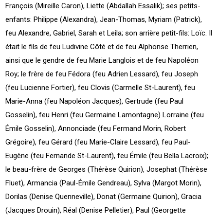
François (Mireille Caron), Liette (Abdallah Essalik); ses petits-
enfants: Philippe (Alexandra), Jean-Thomas, Myriam (Patrick),
feu Alexandre, Gabriel, Sarah et Leila; son arrière petit-fils: Loïc. Il
était le fils de feu Ludivine Côté et de feu Alphonse Therrien,
ainsi que le gendre de feu Marie Langlois et de feu Napoléon
Roy; le frère de feu Fédora (feu Adrien Lessard), feu Joseph
(feu Lucienne Fortier), feu Clovis (Carmelle St-Laurent), feu
Marie-Anna (feu Napoléon Jacques), Gertrude (feu Paul
Gosselin), feu Henri (feu Germaine Lamontagne) Lorraine (feu
Émile Gosselin), Annonciade (feu Fermand Morin, Robert
Grégoire), feu Gérard (feu Marie-Claire Lessard), feu Paul-
Eugène (feu Fernande St-Laurent), feu Émile (feu Bella Lacroix);
le beau-frère de Georges (Thérèse Quirion), Josephat (Thérèse
Fluet), Armancia (Paul-Émile Gendreau), Sylva (Margot Morin),
Dorilas (Denise Quenneville), Donat (Germaine Quirion), Gracia
(Jacques Drouin), Réal (Denise Pelletier), Paul (Georgette