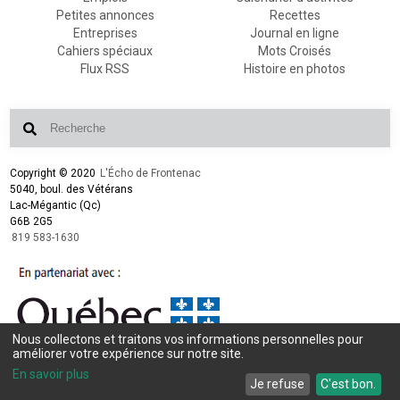
Petites annonces
Recettes
Entreprises
Journal en ligne
Cahiers spéciaux
Mots Croisés
Flux RSS
Histoire en photos
Copyright © 2020
L'Écho de Frontenac
5040, boul. des Vétérans
Lac-Mégantic (Qc)
G6B 2G5
819 583-1630
Nous collectons et traitons vos informations personnelles pour
Conception et design :
L'Écho de Frontenac
améliorer votre expérience sur notre site.
Intégration et programmation :
LogiACTION
En savoir plus
Je refuse
C'est bon.