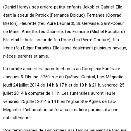
(Daniel Hardy); ses arrière-petits-enfants Jakob et Gabriel. Elle
était la soeur de Patrick (Fernande Bolduc), Fernande (Conrad
Breton), Fleurette (feu Auré Léonard), Sr. Gervaise, Saint-Coeur
de Marie, Annette, feu Gabrielle, feu Francine (Michel Bouchard).
Elle était le belle-soeur de feu Rose (feu Pierre Couture), feu
Irène (feu Edgar Paradis). Elle laisse également plusieurs neveux,
nièces, parents et amis.
La famille accueillera parents et amis au Complexe Funéraire
Jacques & Fils Inc. 3750, rue du Québec-Central, Lac-Mégantic
jeudi 24 juillet 2014 de 14 h à 17 h et de 19 h à 21 h, vendredi 25
juillet 2014 à compter de 11 h. Les funérailles auront lieu le
vendredi 25 juillet 2014 à 14 h en l’église Ste-Agnès de Lac-
Mégantic. L’inhumation se fera au cimetière paroissial à une
date ultérieure.
Vos témoignages de sympathies à la famille peuvent se traduire