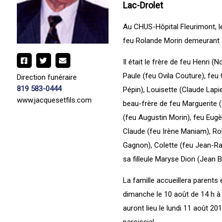
Lac-Drolet
Au CHUS-Hôpital Fleurimont, le
feu Rolande Morin demeurant à
Il était le frère de feu Henri (
Paule (feu Ovila Couture), feu
Direction funéraire
819 583-0444
Pépin), Louisette (Claude Lapie
www.jacquesetfils.com
beau-frère de feu Marguerite (
(feu Augustin Morin), feu Eugè
Claude (feu Irène Maniam), Ro
Gagnon), Colette (feu Jean-Ra
sa filleule Maryse Dion (Jean B
La famille accueillera parents 
dimanche le 10 août de 14 h à 1
auront lieu le lundi 11 août 20
paroissial.