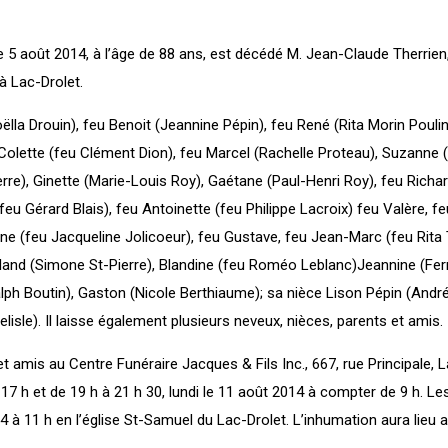
 5 août 2014, à l’âge de 88 ans, est décédé M. Jean-Claude Therrien
 Lac-Drolet.
Noëlla Drouin), feu Benoit (Jeannine Pépin), feu René (Rita Morin Poulin
 Colette (feu Clément Dion), feu Marcel (Rachelle Proteau), Suzanne (
rre), Ginette (Marie-Louis Roy), Gaétane (Paul-Henri Roy), feu Richard.
feu Gérard Blais), feu Antoinette (feu Philippe Lacroix) feu Valère, f
ne (feu Jacqueline Jolicoeur), feu Gustave, feu Jean-Marc (feu Rita T
land (Simone St-Pierre), Blandine (feu Roméo Leblanc)Jeannine (Fe
lph Boutin), Gaston (Nicole Berthiaume); sa nièce Lison Pépin (Andr
elisle). Il laisse également plusieurs neveux, nièces, parents et amis.
et amis au Centre Funéraire Jacques & Fils Inc., 667, rue Principale, 
7 h et de 19 h à 21 h 30, lundi le 11 août 2014 à compter de 9 h. Les
14 à 11 h en l’église St-Samuel du Lac-Drolet. L’inhumation aura lieu 