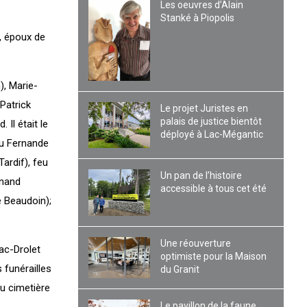
Les oeuvres d’Alain
Stanké à Piopolis
, époux de
), Marie-
Patrick
Le projet Juristes en
palais de justice bientôt
 Il était le
déployé à Lac-Mégantic
eu Fernande
ardif), feu
Un pan de l’histoire
rnand
accessible à tous cet été
é Beaudoin);
Une réouverture
Lac-Drolet
optimiste pour la Maison
 funérailles
du Granit
au cimetière
Le pavillon de la faune