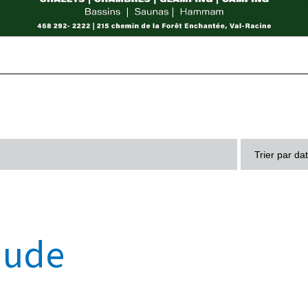
Trier par da
n
aude