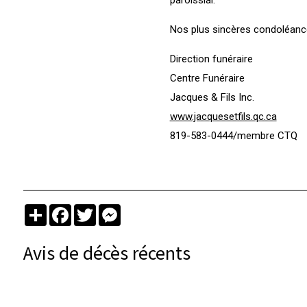
Nos plus sincères condoléance
Direction funéraire
Centre Funéraire
Jacques & Fils Inc.
www.jacquesetfils.qc.ca
819-583-0444/membre CTQ
Partager
Facebook
Twitter
Messenger
Avis de décès récents