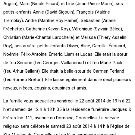
Arguin), Marc (Nicole Picard) et Line (Jean-Pierre Morin); ses
petits-enfants Annie (David Sigouin), François (Valérie
Tremblay), André (Mariline Roy Hamel), Sébastien (Ariane
Fréchette), Catherine (Keven Roy), Véronique (Sylvain Bélec),
Christian (Marie-Chantal Larochelle) et Mélissa (Thiéry Asselin
Roy); ses arrière-petits-enfants Olivier, Alice, Camille, Édouard,
Noémie, Félix-Antoine, Émeric, Liam et Lucas. Elle était la sœur
de feu Simone (feu Georges Vaillancourt) et feu Marie-Paule
(feu Arhur Gallant). Elle était la belle-sœur de Carmen Ferland
(feu Roméo Breton). Elle laisse également dans le deuil plusieurs
neveux, nièces, cousins, cousines et amis.
La famille vous accueillera vendredi le 22 août 2014 de 19 h à 22
h et samedi de 12 h à 13 h 35 à la résidence funéraire Jacques &
Frères Inc. 112, avenue du Domaine, Courcelles. Le service
religieux sera célébré le samedi 23 août 2014 à 14 h à l’église de
Ste-Martine de Courcelles et de là au cimetière paroissial.