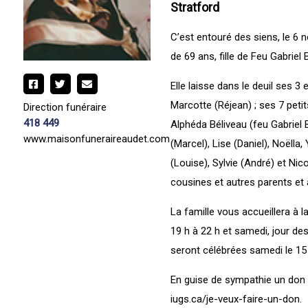
Stratford
C’est entouré des siens, le 6
de 69 ans, fille de Feu Gabriel
Elle laisse dans le deuil ses 
Marcotte (Réjean) ; ses 7 peti
Direction funéraire
418 449
Alphéda Béliveau (feu Gabriel B
www.maisonfuneraireaudet.com
(Marcel), Lise (Daniel), Noëlla
(Louise), Sylvie (André) et Nic
cousines et autres parents et 
La famille vous accueillera à 
19 h à 22 h et samedi, jour des
seront célébrées samedi le 15 
En guise de sympathie un don à
iugs.ca/je-veux-faire-un-don.