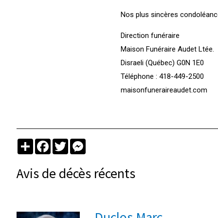
Nos plus sincères condoléance
Direction funéraire
Maison Funéraire Audet Ltée.
Disraeli (Québec) G0N 1E0
Téléphone : 418-449-2500
maisonfuneraireaudet.com
Partager
Facebook
Twitter
Messenger
Avis de décès récents
Duclos Marc