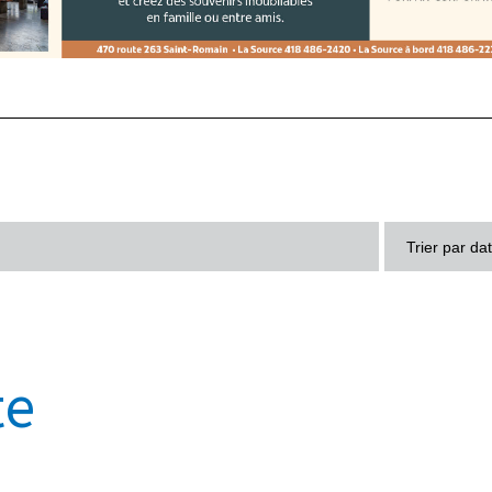
Trier par da
te