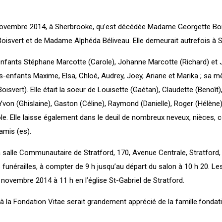
 novembre 2014, à Sherbrooke, qu’est décédée Madame Georgette Bois
 Boisvert et de Madame Alphéda Béliveau. Elle demeurait autrefois à S
3 enfants Stéphane Marcotte (Carole), Johanne Marcotte (Richard) et
ts-enfants Maxime, Elsa, Chloé, Audrey, Joey, Ariane et Marika ; sa
oisvert). Elle était la soeur de Louisette (Gaétan), Claudette (Benoît),
, Yvon (Ghislaine), Gaston (Céline), Raymond (Danielle), Roger (Hélène
ole. Elle laisse également dans le deuil de nombreux neveux, nièces, 
amis (es).
la salle Communautaire de Stratford, 170, Avenue Centrale, Stratford,
 funérailles, à compter de 9 h jusqu’au départ du salon à 10 h 20. Les
novembre 2014 à 11 h en l’église St-Gabriel de Stratford.
 la Fondation Vitae serait grandement apprécié de la famille.fondat