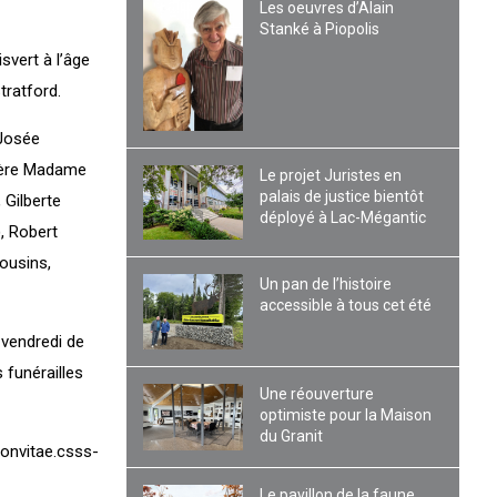
Les oeuvres d’Alain
Stanké à Piopolis
vert à l’âge
tratford.
 Josée
 mère Madame
Le projet Juristes en
palais de justice bientôt
 Gilberte
déployé à Lac-Mégantic
), Robert
cousins,
Un pan de l’histoire
accessible à tous cet été
 vendredi de
 funérailles
Une réouverture
optimiste pour la Maison
du Granit
ionvitae.csss-
Le pavillon de la faune