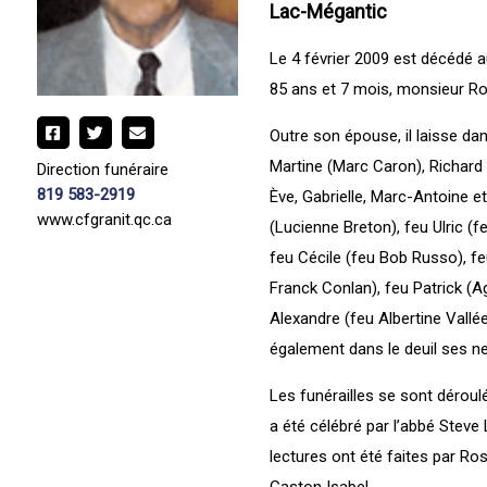
Lac-Mégantic
Le 4 février 2009 est décédé a
85 ans et 7 mois, monsieur Rol
Outre son épouse, il laisse dans
Martine (Marc Caron), Richard (
Direction funéraire
819 583-2919
Ève, Gabrielle, Marc-Antoine et
www.cfgranit.qc.ca
(Lucienne Breton), feu Ulric (
feu Cécile (feu Bob Russo), f
Franck Conlan), feu Patrick (Ag
Alexandre (feu Albertine Vallée
également dans le deuil ses ne
Les funérailles se sont déroul
a été célébré par l’abbé Steve
lectures ont été faites par R
Gaston Isabel.