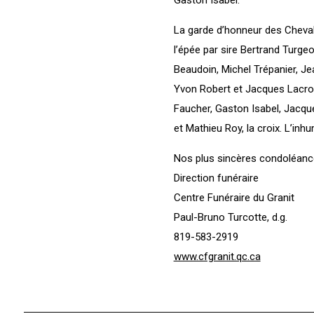
La garde d’honneur des Cheval
l’épée par sire Bertrand Turge
Beaudoin, Michel Trépanier, Je
Yvon Robert et Jacques Lacroix
Faucher, Gaston Isabel, Jacque
et Mathieu Roy, la croix. L’inh
Nos plus sincères condoléance
Direction funéraire
Centre Funéraire du Granit
Paul-Bruno Turcotte, d.g.
819-583-2919
www.cfgranit.qc.ca