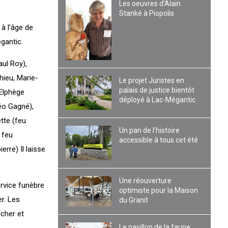
Les oeuvres d’Alain
Stanké à Piopolis
à l’âge de
gantic.
aul Roy),
hieu, Marie-
Le projet Juristes en
palais de justice bientôt
 Elphège
déployé à Lac-Mégantic
méo Gagné),
tte (feu
Un pan de l’histoire
 feu
accessible à tous cet été
erre) Il laisse
Une réouverture
ervice funèbre
optimiste pour la Maison
r. Les
du Granit
cher et
Le pavillon de la faune