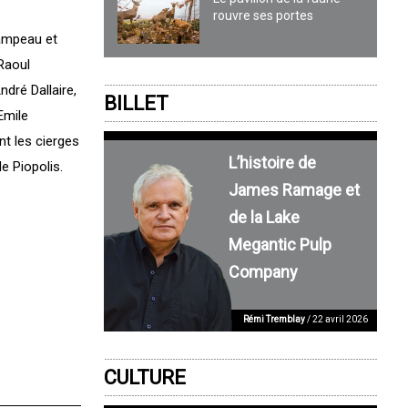
rouvre ses portes
Campeau et
Raoul
dré Dallaire,
BILLET
Emile
nt les cierges
L’histoire de
e Piopolis.
James Ramage et
de la Lake
Megantic Pulp
Company
Rémi Tremblay
/ 22 avril 2026
CULTURE