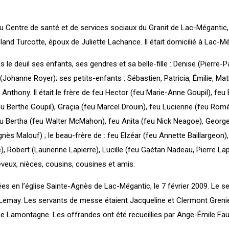
u Centre de santé et de services sociaux du Granit de Lac-Mégantic, 
and Turcotte, époux de Juliette Lachance. Il était domicilié à Lac-Mé
 le deuil ses enfants, ses gendres et sa belle-fille : Denise (Pierre-P
Johanne Royer); ses petits-enfants : Sébastien, Patricia, Émilie, Mat
 Anthony. Il était le frère de feu Hector (feu Marie-Anne Goupil), feu
feu Berthe Goupil), Graçia (feu Marcel Drouin), feu Lucienne (feu Ro
eu Bertha (feu Walter McMahon), feu Anita (feu Nick Neagoe), George
nès Malouf) ; le beau-frère de : feu Elzéar (feu Annette Baillargeon),
), Robert (Laurienne Lapierre), Lucille (feu Gaétan Nadeau, Pierre Lapi
veux, nièces, cousins, cousines et amis.
ées en l’église Sainte-Agnès de Lac-Mégantic, le 7 février 2009. Le s
 Lemay. Les servants de messe étaient Jacqueline et Clermont Grenie
ose Lamontagne. Les offrandes ont été recueillies par Ange-Émile Fau