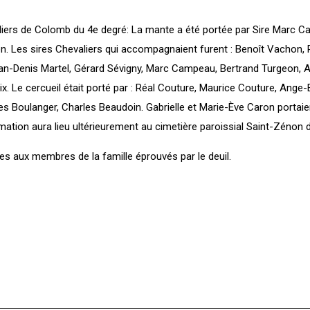
iers de Colomb du 4e degré: La mante a été portée par Sire Marc 
on. Les sires Chevaliers qui accompagnaient furent : Benoît Vachon, 
an-Denis Martel, Gérard Sévigny, Marc Campeau, Bertrand Turgeon, An
. Le cercueil était porté par : Réal Couture, Maurice Couture, Ange-
s Boulanger, Charles Beaudoin. Gabrielle et Marie-Ève Caron portaie
umation aura lieu ultérieurement au cimetière paroissial Saint-Zénon d
s aux membres de la famille éprouvés par le deuil.