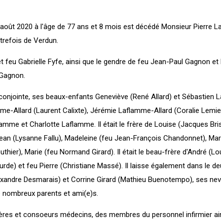
 août 2020 à l'âge de 77 ans et 8 mois est décédé Monsieur Pierre L
trefois de Verdun.
t feu Gabrielle Fyfe, ainsi que le gendre de feu Jean-Paul Gagnon et 
 Gagnon.
sa conjointe, ses beaux-enfants Geneviève (René Allard) et Sébastien
mme-Allard (Laurent Calixte), Jérémie Laflamme-Allard (Coralie Lemie
amme et Charlotte Laflamme. Il était le frère de Louise (Jacques Bri
Jean (Lysanne Fallu), Madeleine (feu Jean-François Chandonnet), Mar
uthier), Marie (feu Normand Girard). Il était le beau-frère d'André (Lo
ourde) et feu Pierre (Christiane Massé). Il laisse également dans le de
Alexandre Desmarais) et Corrine Girard (Mathieu Buenotempo), ses nev
e nombreux parents et ami(e)s.
frères et consoeurs médecins, des membres du personnel infirmier ai