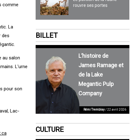
ans comme
rouvre ses portes
tic. La
BILLET
r des
égantic.
L’histoire de
e au salon
James Ramage et
 mains. L'urne
de la Lake
Megantic Pulp
as pour son
Company
Rémi Tremblay
/ 22 avril 2026
aval, Lac-
CULTURE
t.ca