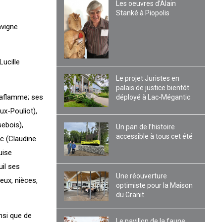
Les oeuvres d’Alain
Stanké à Piopolis
avigne
Lucille
Le projet Juristes en
palais de justice bientôt
 Laflamme; ses
déployé à Lac-Mégantic
ux-Pouliot),
sebois),
Un pan de l’histoire
accessible à tous cet été
c (Claudine
uise
uil ses
Une réouverture
eux, nièces,
optimiste pour la Maison
du Granit
nsi que de
Le pavillon de la faune