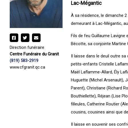
Lac-Mégantic
À sa résidence, le dimanche 2
demeurant à Lac-Mégantic, au
Fils de feu Guillaume Lavigne e
Bécotte, sa conjointe Martine
Direction funéraire
Centre Funéraire du Granit
Il laisse dans le deuil outre 
(819) 583-2919
petits-enfants Cristelle Lafla
www.cfgranit.qc.ca
Maël Laflamme-Allard, Ély Lafl
Huguette (Michel Arsenault), 
Parent), Christiane (Richard Ro
Bouthiellette), Réjean (Lise Pl
filleules, Catherine Routier (
cousins, cousines ainsi que d
Il laisse en souvenir ses con