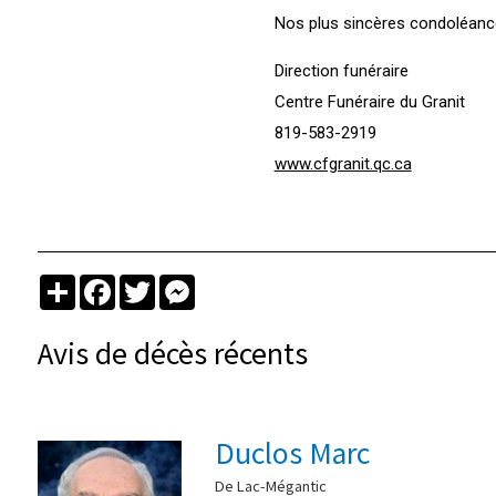
Nos plus sincères condoléance
Direction funéraire
Centre Funéraire du Granit
819-583-2919
www.cfgranit.qc.ca
Partager
Facebook
Twitter
Messenger
Avis de décès récents
Duclos Marc
De Lac-Mégantic