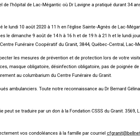
 de l'hôpital de Lac-Mégantic où Dr Lavigne a pratiqué durant 34 
ré le lundi 10 août 2020 à 11 h en l'église Sainte-Agnès de Lac-Mégan
s le dimanche 9 août de 14 h à 16 h et de 19 h à 21 h et le lundi jou
u Centre Funéraire Coopératif du Granit, 3844, Québec-Central, Lac-M
ter les mesures de prévention et de protection lors de votre visit
ces, masque obligatoire, désinfection obligatoire, pas de poignée de
eurement au columbarium du Centre Funéraire du Granit.
oués ambulanciers. Toute notre reconnaissance au Dr Bernard Gélin
 peut se traduire par un don à la Fondation CSSS du Granit. 3569, L
rectement vos condoléances à la famille par courriel
cfgranit@bellne