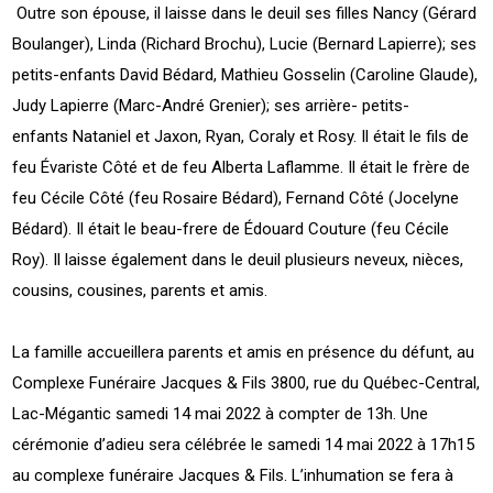
Outre son épouse, il laisse dans le deuil ses filles Nancy (Gérard
Boulanger), Linda (Richard Brochu), Lucie (Bernard Lapierre); ses
petits-enfants David Bédard, Mathieu Gosselin (Caroline Glaude),
Judy Lapierre (Marc-André Grenier); ses arrière- petits-
enfants Nataniel et Jaxon, Ryan, Coraly et Rosy. Il était le fils de
feu Évariste Côté et de feu Alberta Laflamme. Il était le frère de
feu Cécile Côté (feu Rosaire Bédard), Fernand Côté (Jocelyne
Bédard). Il était le beau-frere de Édouard Couture (feu Cécile
Roy). Il laisse également dans le deuil plusieurs neveux, nièces,
cousins, cousines, parents et amis.
La famille accueillera parents et amis en présence du défunt, au
Complexe Funéraire Jacques & Fils 3800, rue du Québec-Central,
Lac-Mégantic samedi 14 mai 2022 à compter de 13h. Une
cérémonie d’adieu sera célébrée le samedi 14 mai 2022 à 17h15
au complexe funéraire Jacques & Fils. L’inhumation se fera à