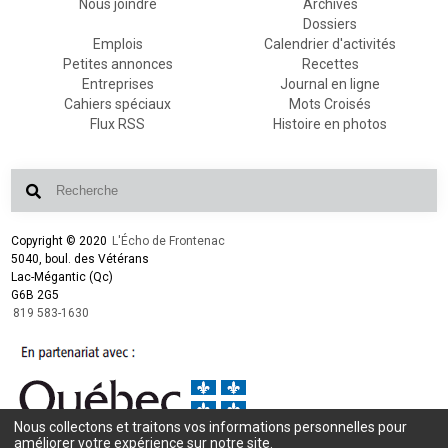
Nous joindre
Archives
Dossiers
Emplois
Calendrier d'activités
Petites annonces
Recettes
Entreprises
Journal en ligne
Cahiers spéciaux
Mots Croisés
Flux RSS
Histoire en photos
Copyright © 2020
L'Écho de Frontenac
5040, boul. des Vétérans
Lac-Mégantic (Qc)
G6B 2G5
819 583-1630
Nous collectons et traitons vos informations personnelles pour
Conception et design :
L'Écho de Frontenac
améliorer votre expérience sur notre site.