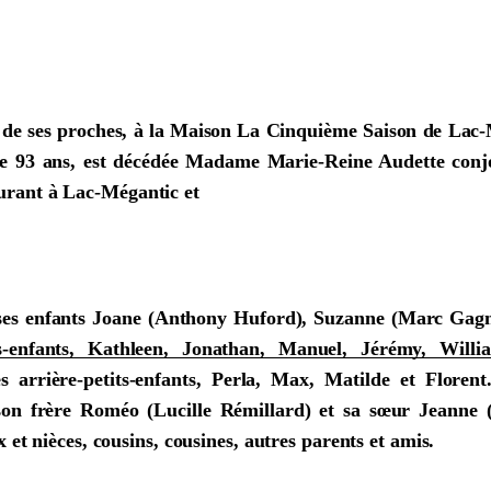
 de ses proches, à la Maison La Cinquième Saison de Lac-
de 93 ans, est décédée Madame Marie-Reine Audette conjo
rant à Lac-Mégantic et
il ses enfants Joane (Anthony Huford), Suzanne (Marc Gag
s-enfants, Kathleen, Jonathan, Manuel, Jérémy, Willi
es arrière-petits-enfants, Perla, Max, Matilde et Florent.
son frère Roméo (Lucille Rémillard) et sa sœur Jeanne 
x et nièces, cousins, cousines, autres parents et amis.