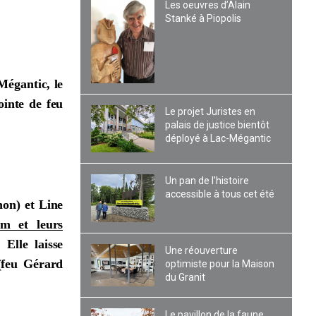
Les oeuvres d’Alain
Stanké à Piopolis
Mégantic, le
inte de feu
Le projet Juristes en
palais de justice bientôt
déployé à Lac-Mégantic
Un pan de l’histoire
accessible à tous cet été
non) et Line
am et leurs
 Elle laisse
Une réouverture
(feu Gérard
optimiste pour la Maison
du Granit
Le pavillon de la faune