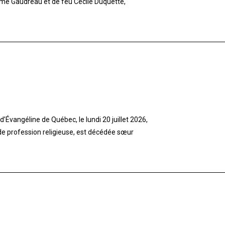
imé Gaudreau et de feu Cécile Duquette,
’Évangéline de Québec, le lundi 20 juillet 2026,
 de profession religieuse, est décédée sœur