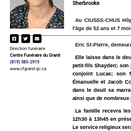
Sherbrooke
Au CIUSSS-CHUS Hôpit
l’âge de 52 ans et 7 m
Eric St-Pierre, demeur
Direction funéraire
Centre Funéraire du Granit
Elle laisse dans le de
(819) 583-2919
petit-fils Shayden; son
www.cfgranit.qc.ca
conjoint Lucas; son 
Émanuelle et Jacob Cou
dans le deuil sa marra
ainsi que de nombreux p
La famille recevra le
12h30 à 13h45 en présen
Le service religieux se