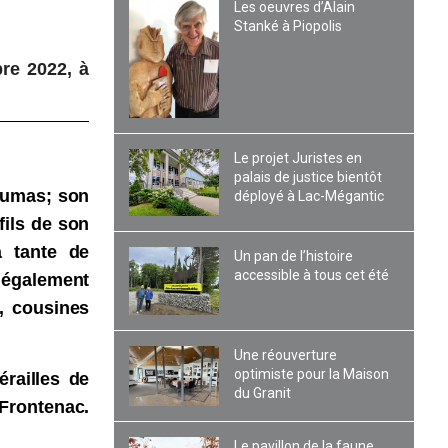
Les oeuvres d’Alain
Stanké à Piopolis
re 2022, à
Le projet Juristes en
palais de justice bientôt
 Dumas; son
déployé à Lac-Mégantic
fils de son
a tante de
Un pan de l’histoire
accessible à tous cet été
 également
s, cousines
Une réouverture
optimiste pour la Maison
railles de
du Granit
 Frontenac.
Le pavillon de la faune