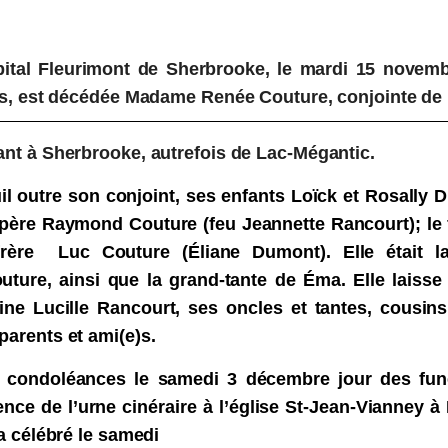
al Fleurimont de Sherbrooke, le mardi 15 novemb
ois, est décédée Madame Renée Couture, conjointe de
ant à Sherbrooke, autrefois de Lac-Mégantic.
uil outre son conjoint, ses enfants Loïck et Rosally
 père Raymond Couture (feu Jeannette Rancourt); le 
frère Luc Couture (Éliane Dumont). Elle était l
ture, ainsi que la grand-tante de Éma. Elle laisse
ine Lucille Rancourt, ses oncles et tantes, cousin
arents et ami(e)s.
s condoléances le samedi 3 décembre jour des funé
ce de l’urne cinéraire à l’église St-Jean-Vianney à
ra célébré le samedi