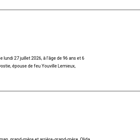
lundi 27 juillet 2026, à l’âge de 96 ans et 6
stie, épouse de feu Youville Lemieux,
aman, grand-mère et arrière-grand-mère, Olida