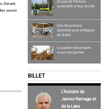
Un pan de l’histoire
 Disraeli,
accessible à tous cet été
lles seront
Une réouverture
optimiste pour la Maison
du Granit
Le pavillon de la faune
rouvre ses portes
BILLET
L’histoire de
James Ramage et
de la Lake