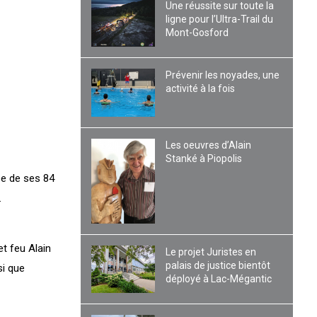
Une réussite sur toute la
ligne pour l’Ultra-Trail du
Mont-Gosford
Prévenir les noyades, une
activité à la fois
Les oeuvres d’Alain
Stanké à Piopolis
be de ses 84
.
et feu Alain
Le projet Juristes en
palais de justice bientôt
si que
déployé à Lac-Mégantic