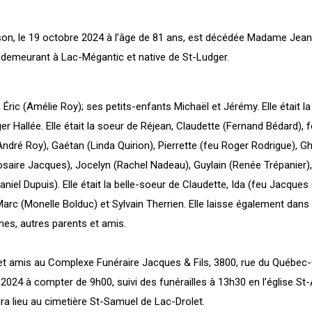
on, le 19 octobre 2024 à l’âge de 81 ans, est décédée Madame Jean
 demeurant à Lac-Mégantic et native de St-Ludger.
ls Éric (Amélie Roy); ses petits-enfants Michaël et Jérémy. Elle était la 
r Hallée. Elle était la soeur de Réjean, Claudette (Fernand Bédard), 
ndré Roy), Gaétan (Linda Quirion), Pierrette (feu Roger Rodrigue), Ghi
osaire Jacques), Jocelyn (Rachel Nadeau), Guylain (Renée Trépanier),
Daniel Dupuis). Elle était la belle-soeur de Claudette, Ida (feu Jacques
arc (Monelle Bolduc) et Sylvain Therrien. Elle laisse également dans 
nes, autres parents et amis.
 et amis au Complexe Funéraire Jacques & Fils, 3800, rue du Québec-
024 à compter de 9h00, suivi des funérailles à 13h30 en l’église St
a lieu au cimetière St-Samuel de Lac-Drolet.