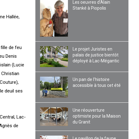
Les oeuvres d’Alain
Stanké à Piopolis
ne Hallée,
fille de feu
Le projet Juristes en
palais de justice bientôt
feu Denis
déployé à Lac-Mégantic
slain (Lucie
 Christian
Un pan de l’histoire
 Couture),
accessible à tous cet été
le deuil ses
Une réouverture
optimiste pour la Maison
Central, Lac-
du Granit
-Agnès de
Le pavillon de la faune