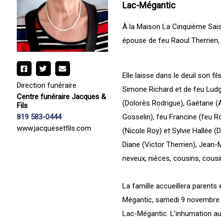
Lac-Mégantic
À la Maison La Cinquième Sais
épouse de feu Raoul Therrien,
Elle laisse dans le deuil son fi
Direction funéraire
Simone Richard et de feu Ludge
Centre funéraire Jacques &
(Dolorès Rodrigue), Gaétane (A
Fils
Gosselin), feu Francine (feu R
819 583-0444
www.jacquesetfils.com
(Nicole Roy) et Sylvie Hallée (
Diane (Victor Therrien), Jean-M
neveux, nièces, cousins, cousi
La famille accueillera parents
Mégantic, samedi 9 novembre 2
Lac-Mégantic. L’inhumation aur