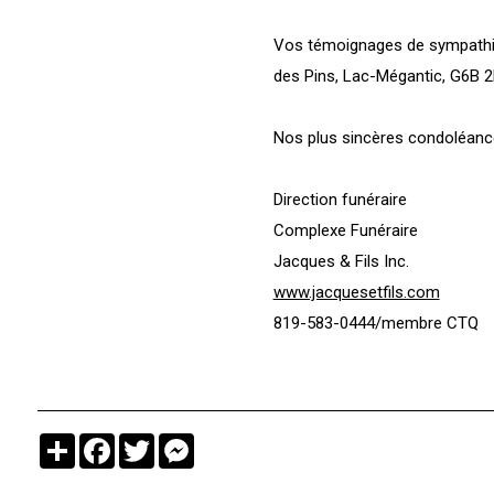
Vos témoignages de sympathies
des Pins, Lac-Mégantic, G6B 
Nos plus sincères condoléance
Direction funéraire
Complexe Funéraire
Jacques & Fils Inc.
www.jacquesetfils.com
819-583-0444/membre CTQ
Partager
Facebook
Twitter
Messenger