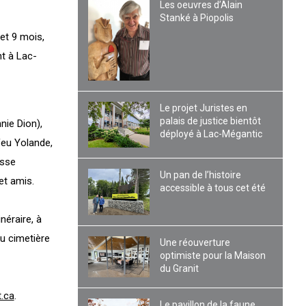
Les oeuvres d’Alain
Stanké à Piopolis
et 9 mois,
nt à Lac-
Le projet Juristes en
palais de justice bientôt
nie Dion),
déployé à Lac-Mégantic
feu Yolande,
isse
Un pan de l’histoire
et amis.
accessible à tous cet été
néraire, à
au cimetière
Une réouverture
optimiste pour la Maison
du Granit
t.ca
.
Le pavillon de la faune