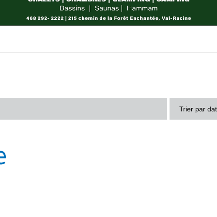
Trier par da
e