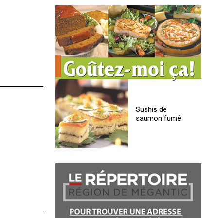
Sushis de
saumon fumé