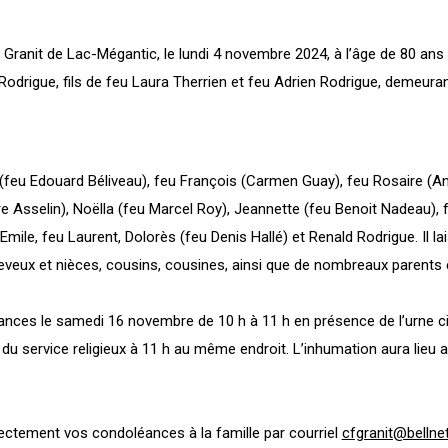
Granit de Lac-Mégantic, le lundi 4 novembre 2024, à l’âge de 80 ans 
odrigue, fils de feu Laura Therrien et feu Adrien Rodrigue, demeura
e (feu Edouard Béliveau), feu François (Carmen Guay), feu Rosaire (An
re Asselin), Noëlla (feu Marcel Roy), Jeannette (feu Benoit Nadeau), 
mile, feu Laurent, Dolorès (feu Denis Hallé) et Renald Rodrigue. Il la
eveux et nièces, cousins, cousines, ainsi que de nombreaux parents 
ances le samedi 16 novembre de 10 h à 11 h en présence de l’urne ci
i du service religieux à 11 h au même endroit. L’inhumation aura lieu 
rectement vos condoléances à la famille par courriel
cfgranit@bellne