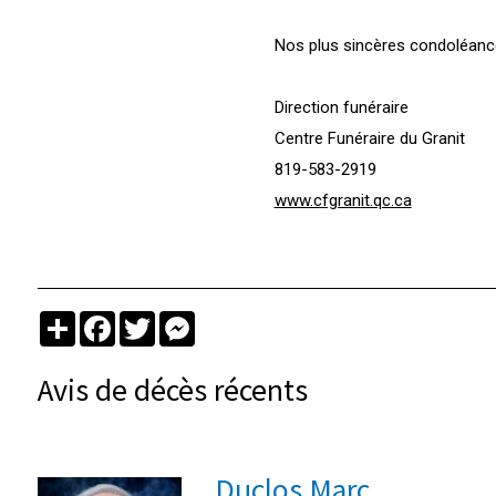
Nos plus sincères condoléance
Direction funéraire
Centre Funéraire du Granit
819-583-2919
www.cfgranit.qc.ca
Partager
Facebook
Twitter
Messenger
Avis de décès récents
Duclos Marc