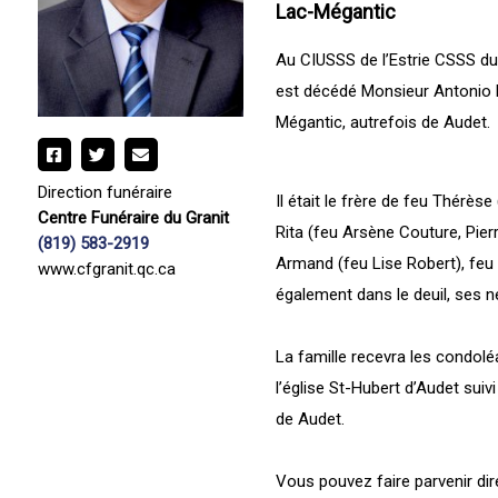
Lac-Mégantic
Au CIUSSS de l’Estrie CSSS du 
est décédé Monsieur Antonio R
Mégantic, autrefois de Audet.
Direction funéraire
Il était le frère de feu Thérès
Centre Funéraire du Granit
Rita (feu Arsène Couture, Pier
(819) 583-2919
Armand (feu Lise Robert), feu E
www.cfgranit.qc.ca
également dans le deuil, ses n
La famille recevra les condolé
l’église St-Hubert d’Audet suiv
de Audet.
Vous pouvez faire parvenir di