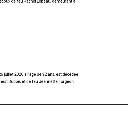
 époux de feu Rachel Lebeau, demeurant à
 juillet 2026 à l’âge de 92 ans, est décédée
rnest Dubois et de feu Jeannette Turgeon,