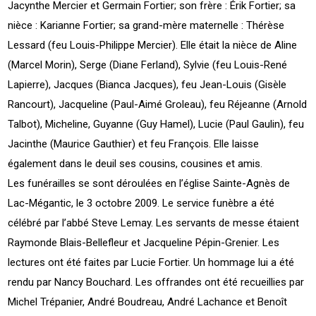
Jacynthe Mercier et Germain Fortier; son frère : Érik Fortier; sa
nièce : Karianne Fortier; sa grand-mère maternelle : Thérèse
Lessard (feu Louis-Philippe Mercier). Elle était la nièce de Aline
(Marcel Morin), Serge (Diane Ferland), Sylvie (feu Louis-René
Lapierre), Jacques (Bianca Jacques), feu Jean-Louis (Gisèle
Rancourt), Jacqueline (Paul-Aimé Groleau), feu Réjeanne (Arnold
Talbot), Micheline, Guyanne (Guy Hamel), Lucie (Paul Gaulin), feu
Jacinthe (Maurice Gauthier) et feu François. Elle laisse
également dans le deuil ses cousins, cousines et amis.
Les funérailles se sont déroulées en l’église Sainte-Agnès de
Lac-Mégantic, le 3 octobre 2009. Le service funèbre a été
célébré par l’abbé Steve Lemay. Les servants de messe étaient
Raymonde Blais-Bellefleur et Jacqueline Pépin-Grenier. Les
lectures ont été faites par Lucie Fortier. Un hommage lui a été
rendu par Nancy Bouchard. Les offrandes ont été recueillies par
Michel Trépanier, André Boudreau, André Lachance et Benoît