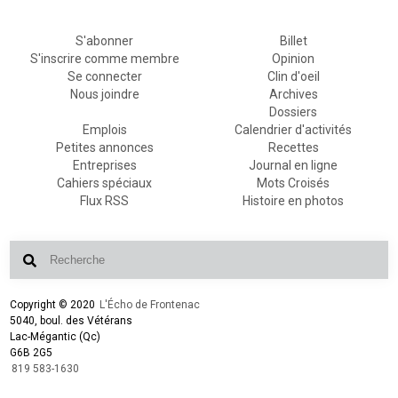
S'abonner
Billet
S'inscrire comme membre
Opinion
Se connecter
Clin d'oeil
Nous joindre
Archives
Dossiers
Emplois
Calendrier d'activités
Petites annonces
Recettes
Entreprises
Journal en ligne
Cahiers spéciaux
Mots Croisés
Flux RSS
Histoire en photos
Copyright © 2020
L'Écho de Frontenac
5040, boul. des Vétérans
Lac-Mégantic (Qc)
G6B 2G5
819 583-1630