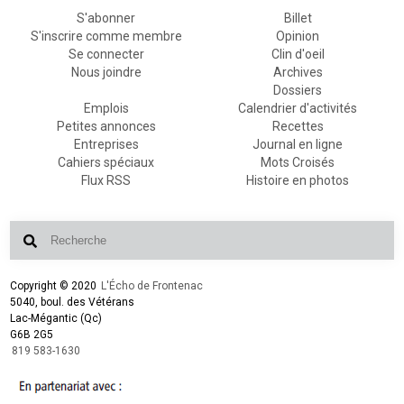
S'abonner
Billet
S'inscrire comme membre
Opinion
Se connecter
Clin d'oeil
Nous joindre
Archives
Dossiers
Emplois
Calendrier d'activités
Petites annonces
Recettes
Entreprises
Journal en ligne
Cahiers spéciaux
Mots Croisés
Flux RSS
Histoire en photos
Copyright © 2020
L'Écho de Frontenac
5040, boul. des Vétérans
Lac-Mégantic (Qc)
G6B 2G5
819 583-1630