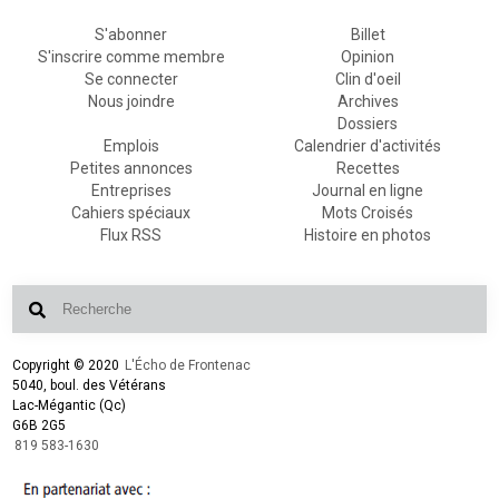
S'abonner
Billet
S'inscrire comme membre
Opinion
Se connecter
Clin d'oeil
Nous joindre
Archives
Dossiers
Emplois
Calendrier d'activités
Petites annonces
Recettes
Entreprises
Journal en ligne
Cahiers spéciaux
Mots Croisés
Flux RSS
Histoire en photos
Copyright © 2020
L'Écho de Frontenac
5040, boul. des Vétérans
Lac-Mégantic (Qc)
G6B 2G5
819 583-1630