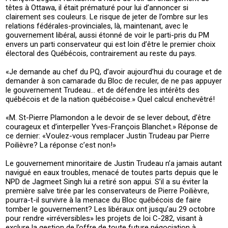
têtes à Ottawa, il était prématuré pour lui d’annoncer si
clairement ses couleurs. Le risque de jeter de l’ombre sur les
relations fédérales-provinciales, là, maintenant, avec le
gouvernement libéral, aussi étonné de voir le parti-pris du PM
envers un parti conservateur qui est loin d’être le premier choix
électoral des Québécois, contrairement au reste du pays.
«Je demande au chef du PQ, d’avoir aujourd’hui du courage et de
demander à son camarade du Bloc de reculer, de ne pas appuyer
le gouvernement Trudeau… et de défendre les intérêts des
québécois et de la nation québécoise.» Quel calcul enchevêtré!
«M. St-Pierre Plamondon a le devoir de se lever debout, d’être
courageux et d’interpeller Yves-François Blanchet.» Réponse de
ce dernier: «Voulez-vous remplacer Justin Trudeau par Pierre
Poilièvre? La réponse c’est non!»
Le gouvernement minoritaire de Justin Trudeau n’a jamais autant
navigué en eaux troubles, menacé de toutes parts depuis que le
NPD de Jagmeet Singh lui a retiré son appui. S’il a su éviter la
première salve tirée par les conservateurs de Pierre Poilièvre,
pourra-t-il survivre à la menace du Bloc québécois de faire
tomber le gouvernement? Les libéraux ont jusqu’au 29 octobre
pour rendre «irréversibles» les projets de loi C-282, visant à
exclure la gestion de l’offre de toute future négociation à