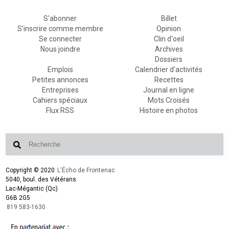
S'abonner
Billet
S'inscrire comme membre
Opinion
Se connecter
Clin d'oeil
Nous joindre
Archives
Dossiers
Emplois
Calendrier d'activités
Petites annonces
Recettes
Entreprises
Journal en ligne
Cahiers spéciaux
Mots Croisés
Flux RSS
Histoire en photos
Copyright © 2020
L'Écho de Frontenac
5040, boul. des Vétérans
Lac-Mégantic (Qc)
G6B 2G5
819 583-1630