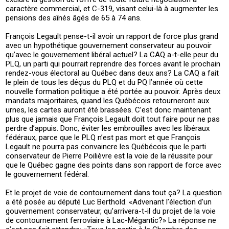
caractère commercial, et C-319, visant celui-là à augmenter les
pensions des aînés âgés de 65 à 74 ans.
François Legault pense-t-il avoir un rapport de force plus grand
avec un hypothétique gouvernement conservateur au pouvoir
qu’avec le gouvernement libéral actuel? La CAQ a-t-elle peur du
PLQ, un parti qui pourrait reprendre des forces avant le prochain
rendez-vous électoral au Québec dans deux ans? La CAQ a fait
le plein de tous les déçus du PLQ et du PQ l’année où cette
nouvelle formation politique a été portée au pouvoir. Après deux
mandats majoritaires, quand les Québécois retourneront aux
urnes, les cartes auront été brassées. C’est donc maintenant
plus que jamais que François Legault doit tout faire pour ne pas
perdre d’appuis. Donc, éviter les embrouilles avec les libéraux
fédéraux, parce que le PLQ n’est pas mort et que François
Legault ne pourra pas convaincre les Québécois que le parti
conservateur de Pierre Poilièvre est la voie de la réussite pour
que le Québec gagne des points dans son rapport de force avec
le gouvernement fédéral.
Et le projet de voie de contournement dans tout ça? La question
a été posée au député Luc Berthold. «Advenant l’élection d’un
gouvernement conservateur, qu’arrivera-t-il du projet de la voie
de contournement ferroviaire à Lac-Mégantic?» La réponse ne