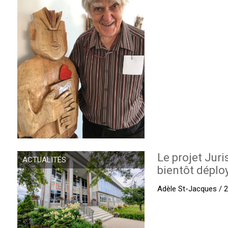
Le projet Juri
ACTUALITÉS
bientôt déplo
Adèle St-Jacques / 27