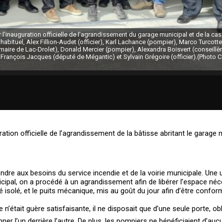
 l’inauguration officielle de l’agrandissement du garage municipal et de la ca
abituel, Alex Fillion-Audet (officier), Karl Lachance (pompier), Marco Turcotte
 (maire de Lac-Drolet), Donald Mercier (pompier), Alexandra Boisvert (conseillè
François Jacques (député de Mégantic) et Sylvain Grégoire (officier).(Photo Co
ation officielle de l’agrandissement de la bâtisse abritant le garage m
ondre aux besoins du service incendie et de la voirie municipale. Une 
cipal, on a procédé à un agrandissement afin de libérer l’espace néc
 isolé, et le puits mécanique, mis au goût du jour afin d’être confor
e n’était guère satisfaisante, il ne disposait que d’une seule porte, ob
nner l’un derrière l’autre. De plus, les pompiers ne bénéficiaient d’au