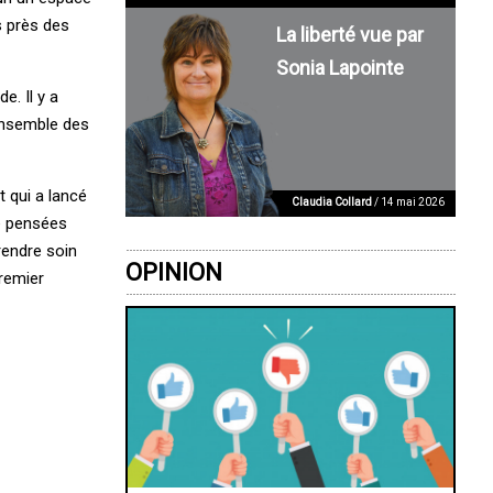
s près des
La liberté vue par
Sonia Lapointe
e. Il y a
’ensemble des
t qui a lancé
Claudia Collard
/ 14 mai 2026
té pensées
rendre soin
OPINION
remier