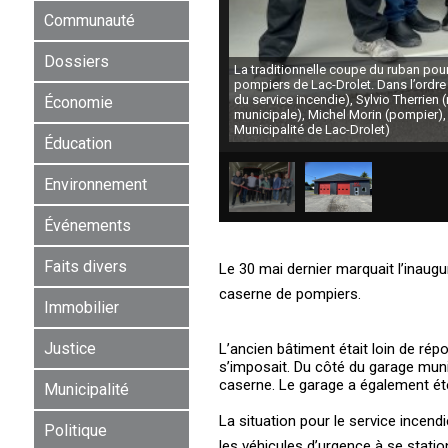
Communauté
Dossiers
La traditionnelle coupe du ruban pour
pompiers de Lac-Drolet. Dans l’ordre h
du service incendie), Sylvio Therrien
Économie
municipale), Michel Morin (pompier), 
Municipalité de Lac-Drolet)
Éducation
Environnement
Événements
Faits divers
Le 30 mai dernier marquait l’inaugur
caserne de pompiers.
Immobilier
Justice
L’ancien bâtiment était loin de rép
s’imposait. Du côté du garage muni
caserne. Le garage a également été
Municipalité
La situation pour le service incendi
Politique
les véhicules d’urgence à se statio