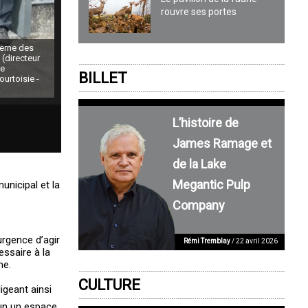
rouvre ses portes
serne des
 (directeur
re
BILLET
urtoisie -
L’histoire de
James Ramage et
de la Lake
Megantic Pulp
unicipal et la
Company
urgence d’agir
Rémi Tremblay
/ 22 avril 2026
essaire à la
me.
CULTURE
ligeant ainsi
cun un espace