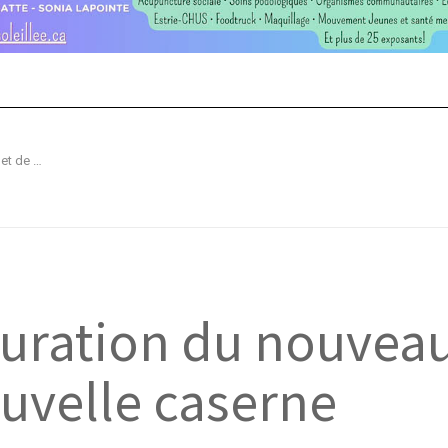
Lac-Drolet : Inauguration du nouveau garage et de la nouvelle caserne
guration du nouvea
ouvelle caserne