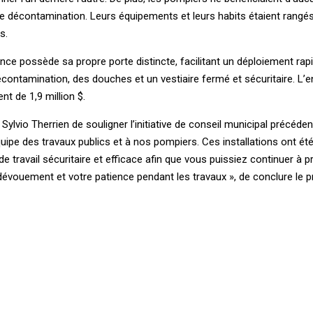
de décontamination. Leurs équipements et leurs habits étaient rangé
s.
ce possède sa propre porte distincte, facilitant un déploiement rapid
écontamination, des douches et un vestiaire fermé et sécuritaire. L
t de 1,9 million $.
 Sylvio Therrien de souligner l’initiative de conseil municipal précéden
quipe des travaux publics et à nos pompiers. Ces installations ont é
de travail sécuritaire et efficace afin que vous puissiez continuer à p
évouement et votre patience pendant les travaux », de conclure le p