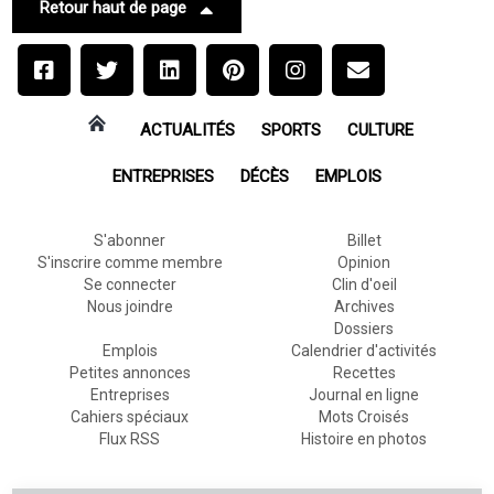
Retour haut de page
ACTUALITÉS
SPORTS
CULTURE
ENTREPRISES
DÉCÈS
EMPLOIS
S'abonner
Billet
S'inscrire comme membre
Opinion
Se connecter
Clin d'oeil
Nous joindre
Archives
Dossiers
Emplois
Calendrier d'activités
Petites annonces
Recettes
Entreprises
Journal en ligne
Cahiers spéciaux
Mots Croisés
Flux RSS
Histoire en photos