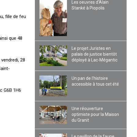
Les oeuvres d’Alain
Stanké à Piopolis
 fille de feu
insi que 48
Le projet Juristes en
palais de justice bientôt
 vendredi, 28
déployé à Lac-Mégantic
aint-
Un pan de l’histoire
accessible à tous cet été
ic G6B 1H6
Une réouverture
optimiste pour la Maison
du Granit
Le pavillon de la faune