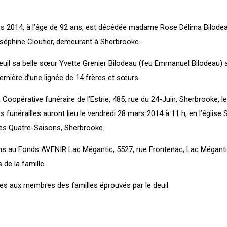
s 2014, à l’âge de 92 ans, est décédée madame Rose Délima Bilodeau,
séphine Cloutier, demeurant à Sherbrooke.
uil sa belle sœur Yvette Grenier Bilodeau (feu Emmanuel Bilodeau) a
 dernière d’une lignée de 14 frères et sœurs.
a Coopérative funéraire de l’Estrie, 485, rue du 24-Juin, Sherbrooke, le
 funérailles auront lieu le vendredi 28 mars 2014 à 11 h, en l’église S
des Quatre-Saisons, Sherbrooke.
ns au Fonds AVENIR Lac Mégantic, 5527, rue Frontenac, Lac Mégant
de la famille.
s aux membres des familles éprouvés par le deuil.