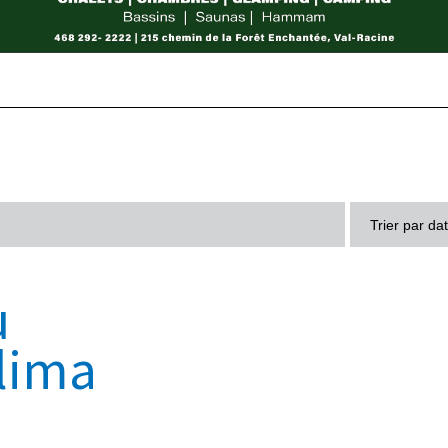
Trier par da
u
lima