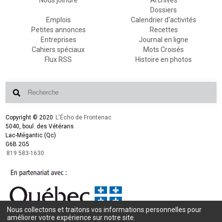
Dossiers
Emplois
Calendrier d'activités
Petites annonces
Recettes
Entreprises
Journal en ligne
Cahiers spéciaux
Mots Croisés
Flux RSS
Histoire en photos
Copyright © 2020
L'Écho de Frontenac
5040, boul. des Vétérans
Lac-Mégantic (Qc)
G6B 2G5
819 583-1630
Nous collectons et traitons vos informations personnelles pour
Conception et design :
L'Écho de Frontenac
améliorer votre expérience sur notre site.