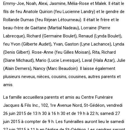
Emmy-Joe, Noah, Alexi, Jasmine, Mélia-Rose et Malek. Il était le
fils de feu Anatole Quirion (feu Lucienne Landry) et le gendre de
Rollande Dumas (feu Réjean Létourneau). Il était le frère et le
beau-frère de Gaétane (Martial Nadeau), Lorraine (Pierre
Labrecque), Richard (Germaine Boulet), Renaud (Lynda Boulet),
feu Yvon (Gilberte Audet), Yvan, Gaston (Lyne Lachance), Lynda
(Denis Gilbert). Rose-Anne (feu Gilles Moisan), Rita, Richard
(Diane Michaud), Mario (Lucie Levesque), Laval (Hala Azar), Julie
(Alain Demers), Nancy (Marc Beaudoin). Il laisse également
plusieurs neveux, nièces, cousins, cousines, autres parents et
amis.
La famille accueillera parents et amis au Centre Funéraire
Jacques & Fils Inc., 102, 1re Avenue Nord, St-Gédéon, vendredi
26 juin 2015 de 13 h 30 à 16 h 30 et de 19 h à 22 h; samedi 27
juin 2015 à compter de 9 h. Les funérailles auront lieu le samedi
27 juin 2015 à 11 h en l’église de St-Gédéon. Les cendres seront