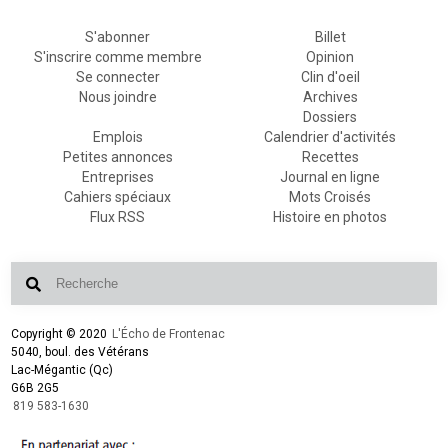
S'abonner
Billet
S'inscrire comme membre
Opinion
Se connecter
Clin d'oeil
Nous joindre
Archives
Dossiers
Emplois
Calendrier d'activités
Petites annonces
Recettes
Entreprises
Journal en ligne
Cahiers spéciaux
Mots Croisés
Flux RSS
Histoire en photos
Copyright © 2020
L'Écho de Frontenac
5040, boul. des Vétérans
Lac-Mégantic (Qc)
G6B 2G5
819 583-1630