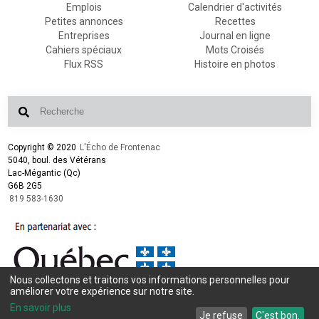
Emplois
Calendrier d'activités
Petites annonces
Recettes
Entreprises
Journal en ligne
Cahiers spéciaux
Mots Croisés
Flux RSS
Histoire en photos
Copyright © 2020
L'Écho de Frontenac
5040, boul. des Vétérans
Lac-Mégantic (Qc)
G6B 2G5
819 583-1630
Nous collectons et traitons vos informations personnelles pour
Conception et design :
L'Écho de Frontenac
améliorer votre expérience sur notre site.
Intégration et programmation :
LogiACTION
En savoir plus
Je refuse
C'est bon.