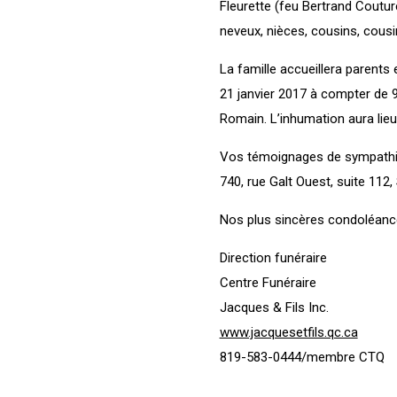
Fleurette (feu Bertrand Couture
neveux, nièces, cousins, cousi
La famille accueillera parents
21 janvier 2017 à compter de 9 
Romain. L’inhumation aura lieu
Vos témoignages de sympathies 
740, rue Galt Ouest, suite 112
Nos plus sincères condoléance
Direction funéraire
Centre Funéraire
Jacques & Fils Inc.
www.jacquesetfils.qc.ca
819-583-0444/membre CTQ