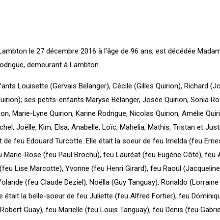
ambton le 27 décembre 2016 à l’âge de 96 ans, est décédée Madam
Rodrigue, demeurant à Lambton.
nfants Louisette (Gervais Belanger), Cécile (Gilles Quirion), Richard (
uirion); ses petits-enfants Maryse Bélanger, Josée Quirion, Sonia Ro
on, Marie-Lyne Quirion, Karine Rodrigue, Nicolas Quirion, Amélie Quir
el, Joëlle, Kim, Elsa, Anabelle, Loïc, Mahelia, Mathis, Tristan et Justin
 de feu Edouard Turcotte. Elle était la soeur de feu Imelda (feu Ernes
eu Marie-Rose (feu Paul Brochu), feu Lauréat (feu Eugène Côté), feu
feu Lise Marcotte), Yvonne (feu Henri Girard), feu Raoul (Jacqueline
Yolande (feu Claude Deziel), Noëlla (Guy Tanguay), Ronaldo (Lorraine 
 était la belle-soeur de feu Juliette (feu Alfred Fortier), feu Dominiq
Robert Guay), feu Marielle (feu Louis Tanguay), feu Denis (feu Gabriel