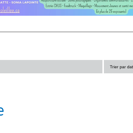
Trier par da
e