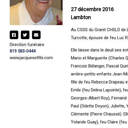
27 décembre 2016
Lambton
Au CSSS du Granit CHSLD de L
Turcotte, épouse de feu Luc 
Direction funéraire
Elle laisse dans le deuil ses e
819 583-0444
www.jacquesetfils.com
Mario et Marguerite (Charles Q
Francois Bélanger, Pascal Quiri
arrière-petits-enfants Jean-Mich
fille de feu Rebecca Drapeau et
Emile (feu Delina Lapointe), f
Georges-Albert Roy), Fernand (
Paul (Odette Doyon), Juliette, 
Clémente (Pierre Chaussé). Elle
Yolande Guay), feu Claire (feu 