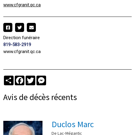
www.cfgranit.qc.ca
Direction funéraire
819-583-2919
www.cfgranit.qc.ca
Partager
Facebook
Twitter
Messenger
Avis de décès récents
Duclos Marc
De Lac-Mégantic