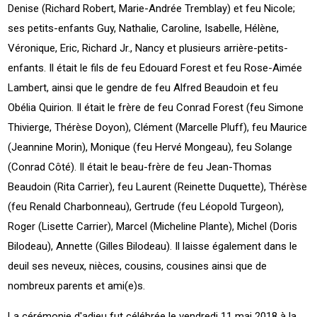
Denise (Richard Robert, Marie-Andrée Tremblay) et feu Nicole;
ses petits-enfants Guy, Nathalie, Caroline, Isabelle, Hélène,
Véronique, Eric, Richard Jr., Nancy et plusieurs arrière-petits-
enfants. Il était le fils de feu Edouard Forest et feu Rose-Aimée
Lambert, ainsi que le gendre de feu Alfred Beaudoin et feu
Obélia Quirion. Il était le frère de feu Conrad Forest (feu Simone
Thivierge, Thérèse Doyon), Clément (Marcelle Pluff), feu Maurice
(Jeannine Morin), Monique (feu Hervé Mongeau), feu Solange
(Conrad Côté). Il était le beau-frère de feu Jean-Thomas
Beaudoin (Rita Carrier), feu Laurent (Reinette Duquette), Thérèse
(feu Renald Charbonneau), Gertrude (feu Léopold Turgeon),
Roger (Lisette Carrier), Marcel (Micheline Plante), Michel (Doris
Bilodeau), Annette (Gilles Bilodeau). Il laisse également dans le
deuil ses neveux, nièces, cousins, cousines ainsi que de
nombreux parents et ami(e)s.
La cérémonie d'adieu fut célébrée le vendredi 11 mai 2018 à la