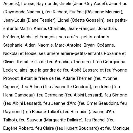
Aspeck), Louise, Raymonde, Gisèle (Jean-Guy Audet), Jean-Luc
(Raymonde Nadeau), feu Richard, Eugène (Réjeanne Meunier),
Jean-Louis (Diane Tessier), Lionel (Odette Gosselin); ses petits-
enfants Martin, Karine, Chantale, Jean-François, Jonathan,
Frédéric, Michel et François; ses arrière-petits-enfants
Stéphanie, Aiden, Naomie, Marc-Antoine, Bryan, Océanne,
Nickolaï et Elodie; ses arrière arrière-petits-enfants Roxanne et
Olivier. Il était le fils de feu Arcadius Therrien et feu Georgianna
Leclerc, ainsi que le gendre de feu Alphé Lessard et feu Yvonne
Provost. Il était le frère de feu Adarie Therrien (feu Yvonne
Giguère), feu Adrien (feu Jeannette Gendron), feu Irène (feu
Henri Campeau), feu Germaine (feu Albini Lessard), feu Simone
(feu Albini Lessard), feu Jeanne d'Arc (feu Omer Beaudoin), feu
Raymond (feu Bibiane Talbot), feu Bernadin (Jeanne d'Arc
Talbot), feu Sauveur (Marguerite Dallaire), feu Rachel (feu
Eugène Robert), feu Claire (feu Hubert Bouchard) et feu Monique