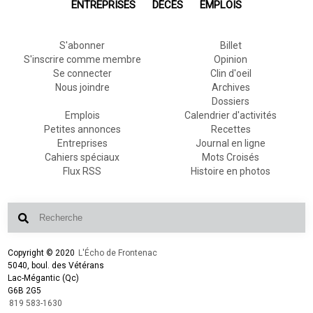
ENTREPRISES
DÉCÈS
EMPLOIS
S'abonner
Billet
S'inscrire comme membre
Opinion
Se connecter
Clin d'oeil
Nous joindre
Archives
Dossiers
Emplois
Calendrier d'activités
Petites annonces
Recettes
Entreprises
Journal en ligne
Cahiers spéciaux
Mots Croisés
Flux RSS
Histoire en photos
Copyright © 2020
L'Écho de Frontenac
5040, boul. des Vétérans
Lac-Mégantic (Qc)
G6B 2G5
819 583-1630