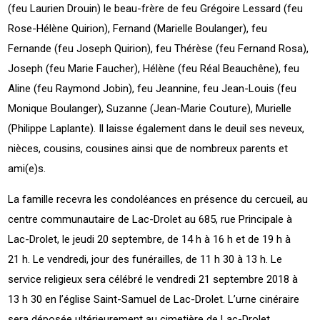
(feu Laurien Drouin) le beau-frère de feu Grégoire Lessard (feu
Rose-Hélène Quirion), Fernand (Marielle Boulanger), feu
Fernande (feu Joseph Quirion), feu Thérèse (feu Fernand Rosa),
Joseph (feu Marie Faucher), Hélène (feu Réal Beauchêne), feu
Aline (feu Raymond Jobin), feu Jeannine, feu Jean-Louis (feu
Monique Boulanger), Suzanne (Jean-Marie Couture), Murielle
(Philippe Laplante). Il laisse également dans le deuil ses neveux,
nièces, cousins, cousines ainsi que de nombreux parents et
ami(e)s.
La famille recevra les condoléances en présence du cercueil, au
centre communautaire de Lac-Drolet au 685, rue Principale à
Lac-Drolet, le jeudi 20 septembre, de 14 h à 16 h et de 19 h à
21 h. Le vendredi, jour des funérailles, de 11 h 30 à 13 h. Le
service religieux sera célébré le vendredi 21 septembre 2018 à
13 h 30 en l’église Saint-Samuel de Lac-Drolet. L’urne cinéraire
sera déposée ultérieurement au cimetière de Lac-Drolet.