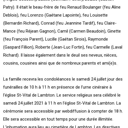
Patry). Il était le beau-frère de feu Renaud Boulanger (feu Aline
Deblois), feu Lorenzo (Gaétane Lapointe), feu Louisette
(Bernardin Richard), Conrad (feu Jeannine Tardif), feu Claire-
Mance (feu Réjean Gagnon), Camil (Carmen Beaudoin), Ginette
(feu François Parent), Lucille (Gaétan Sirois), Raymonde
(Gaspard Fillion), Roberte (Jean-Luc Fortin), feu Carmelle (Laval
Richard). Il laisse également dans le deuil ses neveux, nièces,
cousins, cousines ainsi que de nombreux parents et ami(e)s.
La famille recevra les condoléances le samedi 24 juillet jour des
funérailles de 10 h à 11 h en présence de l’urne cinéraire à
l’église St-Vital de Lambton. Le service religieux sera célébré le
samedi 24 juillet 2021 à 11 h en l’église St-Vital de Lambton. La
cérémonie sera accessible par webdiffusion à compter de 18 h.
Elle sera accessible en tout temps pour une durée illimitée.
L’inhumation aura lieu au cimetière de Lambton. Les directives