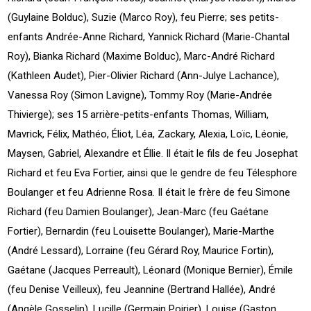
(Guylaine Bolduc), Suzie (Marco Roy), feu Pierre; ses petits-
enfants Andrée-Anne Richard, Yannick Richard (Marie-Chantal
Roy), Bianka Richard (Maxime Bolduc), Marc-André Richard
(Kathleen Audet), Pier-Olivier Richard (Ann-Julye Lachance),
Vanessa Roy (Simon Lavigne), Tommy Roy (Marie-Andrée
Thivierge); ses 15 arrière-petits-enfants Thomas, William,
Mavrick, Félix, Mathéo, Éliot, Léa, Zackary, Alexia, Loïc, Léonie,
Maysen, Gabriel, Alexandre et Éllie. Il était le fils de feu Josephat
Richard et feu Eva Fortier, ainsi que le gendre de feu Télesphore
Boulanger et feu Adrienne Rosa. Il était le frère de feu Simone
Richard (feu Damien Boulanger), Jean-Marc (feu Gaétane
Fortier), Bernardin (feu Louisette Boulanger), Marie-Marthe
(André Lessard), Lorraine (feu Gérard Roy, Maurice Fortin),
Gaétane (Jacques Perreault), Léonard (Monique Bernier), Émile
(feu Denise Veilleux), feu Jeannine (Bertrand Hallée), André
(Angèle Gosselin), Lucille (Germain Poirier), Louise (Gaston