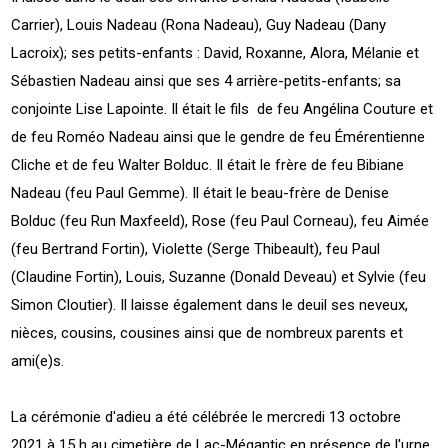
Carrier), Louis Nadeau (Rona Nadeau), Guy Nadeau (Dany
Lacroix); ses petits-enfants : David, Roxanne, Alora, Mélanie et
Sébastien Nadeau ainsi que ses 4 arrière-petits-enfants; sa
conjointe Lise Lapointe. Il était le fils de feu Angélina Couture et
de feu Roméo Nadeau ainsi que le gendre de feu Émérentienne
Cliche et de feu Walter Bolduc. Il était le frère de feu Bibiane
Nadeau (feu Paul Gemme). Il était le beau-frère de Denise
Bolduc (feu Run Maxfeeld), Rose (feu Paul Corneau), feu Aimée
(feu Bertrand Fortin), Violette (Serge Thibeault), feu Paul
(Claudine Fortin), Louis, Suzanne (Donald Deveau) et Sylvie (feu
Simon Cloutier). Il laisse également dans le deuil ses neveux,
nièces, cousins, cousines ainsi que de nombreux parents et
ami(e)s.
La cérémonie d'adieu a été célébrée le mercredi 13 octobre
2021 à 15 h au cimetière de Lac-Mégantic en présence de l'urne