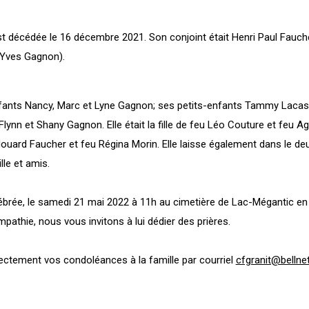
décédée le 16 décembre 2021. Son conjoint était Henri Paul Fauch
-Yves Gagnon).
 enfants Nancy, Marc et Lyne Gagnon; ses petits-enfants Tammy Lacas
lynn et Shany Gagnon. Elle était la fille de feu Léo Couture et feu A
 Edouard Faucher et feu Régina Morin. Elle laisse également dans le deu
le et amis.
ébrée, le samedi 21 mai 2022 à 11h au cimetière de Lac-Mégantic e
ympathie, nous vous invitons à lui dédier des prières.
rectement vos condoléances à la famille par courriel
cfgranit@bellne