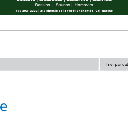
Trier par da
se