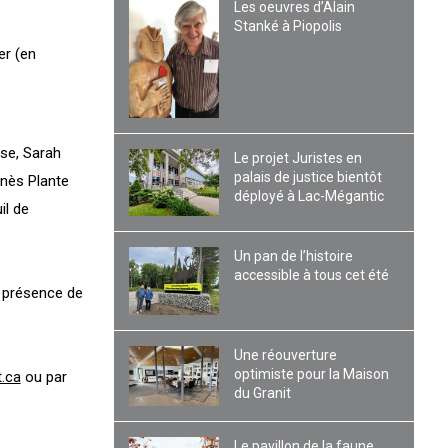
Les oeuvres d’Alain
Stanké à Piopolis
er (en
se, Sarah
Le projet Juristes en
palais de justice bientôt
gnès Plante
déployé à Lac-Mégantic
il de
Un pan de l’histoire
accessible à tous cet été
n présence de
Une réouverture
optimiste pour la Maison
t.ca
ou par
du Granit
Le pavillon de la faune