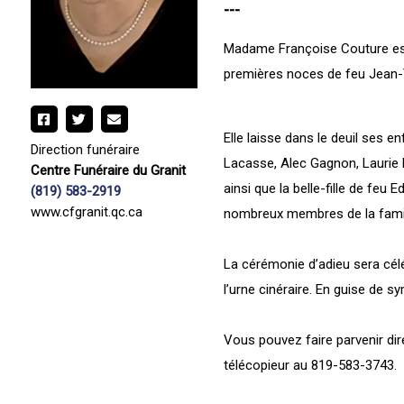
---
Madame Françoise Couture est 
premières noces de feu Jean
Elle laisse dans le deuil ses
Direction funéraire
Lacasse, Alec Gagnon, Laurie F
Centre Funéraire du Granit
ainsi que la belle-fille de feu
(819) 583-2919
www.cfgranit.qc.ca
nombreux membres de la famil
La cérémonie d’adieu sera cél
l’urne cinéraire. En guise de s
Vous pouvez faire parvenir di
télécopieur au 819-583-3743.