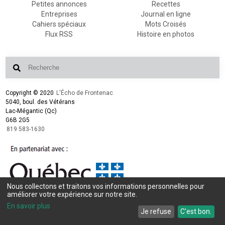
Petites annonces
Recettes
Entreprises
Journal en ligne
Cahiers spéciaux
Mots Croisés
Flux RSS
Histoire en photos
Copyright © 2020
L'Écho de Frontenac
5040, boul. des Vétérans
Lac-Mégantic (Qc)
G6B 2G5
819 583-1630
Nous collectons et traitons vos informations personnelles pour
Conception et design :
L'Écho de Frontenac
améliorer votre expérience sur notre site.
Intégration et programmation :
LogiACTION
En savoir plus
Je refuse
C'est bon.